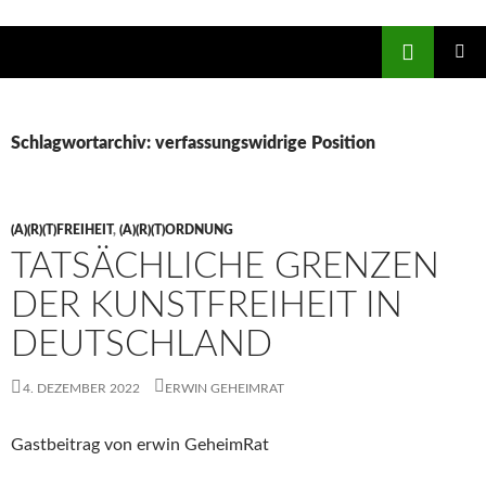
Zum
Inhalt
Suchen
springen
PRIMÄR
MENÜ
Schlagwortarchiv: verfassungswidrige Position
(A)(R)(T)FREIHEIT
,
(A)(R)(T)ORDNUNG
TATSÄCHLICHE GRENZEN
DER KUNSTFREIHEIT IN
DEUTSCHLAND
4. DEZEMBER 2022
ERWIN GEHEIMRAT
Gastbeitrag von erwin GeheimRat