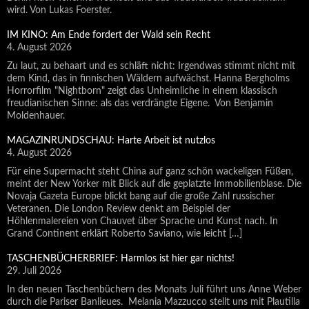
wird. Von Lukas Foerster.
IM KINO: Am Ende fordert der Wald sein Recht
4. August 2026
Zu laut, zu behaart und es schläft nicht: Irgendwas stimmt nicht mit
dem Kind, das in finnischen Wäldern aufwächst. Hanna Bergholms
Horrorfilm "Nightborn" zeigt das Unheimliche in einem klassisch
freudianischen Sinne: als das verdrängte Eigene. Von Benjamin
Moldenhauer.
MAGAZINRUNDSCHAU: Harte Arbeit ist nutzlos
4. August 2026
Für eine Supermacht steht China auf ganz schön wackeligen Füßen,
meint der New Yorker mit Blick auf die geplatzte Immobilienblase. Die
Novaja Gazeta Europe blickt bang auf die große Zahl russischer
Veteranen. Die London Review denkt am Beispiel der
Höhlenmalereien von Chauvet über Sprache und Kunst nach. In
Grand Continent erklärt Roberto Saviano, wie leicht […]
TASCHENBÜCHERBRIEF: Harmlos ist hier gar nichts!
29. Juli 2026
In den neuen Taschenbüchern des Monats Juli führt uns Anne Weber
durch die Pariser Banlieues. Melania Mazzucco stellt uns mit Plautilla