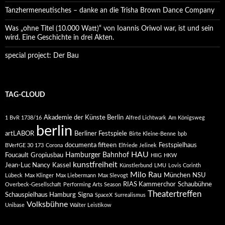
Tanzhermeneutisches – danke an die Trisha Brown Dance Company
Was „ohne Titel (10.000 Watt)“ von Ioannis Oriwol war, ist und sein
wird. Eine Geschichte in drei Akten.
special project: Der Bau
TAG-CLOUD
Akademie der Künste Berlin
1 BvR 1738/16
Alfred Lichtwark
Am Königsweg
berlin
artLABOR
Berliner Festspiele
Birte Kleine-Benne
bpb
documenta fifteen
Festspielhaus
BVerfGE 30 173
Corona
Elfriede Jelinek
HAU
Hamburger Bahnhof
Foucault
Gropiusbau
HIIG
HKW
kunstfreiheit
Jean-Luc Nancy
Kassel
Künstlerbund
LMU
Lovis Corinth
Milo Rau
München
NSU
Lübeck
Max Klinger
Max Liebermann
Max Slevogt
RIAS Kammerchor
Schaubühne
Overbeck-Gesellschaft
Performing Arts Season
Theatertreffen
Schauspielhaus Hamburg
Signa
SpaceX
Surrealismus
Volksbühne
Unibase
Walter Leistikow