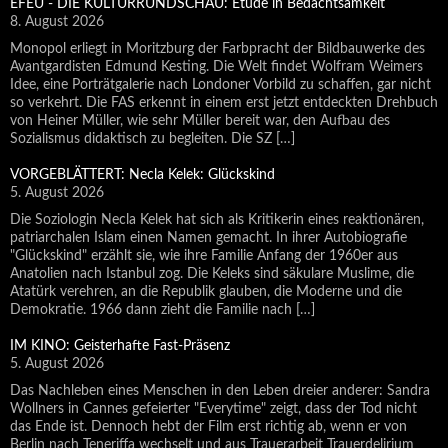
EFEU - DIE KULTURRUNDSCHAU: Etüde in Bedachtsamkeit
8. August 2026
Monopol erliegt in Moritzburg der Farbpracht der Bildbauwerke des
Avantgardisten Edmund Kesting. Die Welt findet Wolfram Weimers
Idee, eine Porträtgalerie nach Londoner Vorbild zu schaffen, gar nicht
so verkehrt. Die FAS erkennt in einem erst jetzt entdeckten Drehbuch
von Heiner Müller, wie sehr Müller bereit war, den Aufbau des
Sozialismus didaktisch zu begleiten. Die SZ […]
VORGEBLÄTTERT: Necla Kelek: Glückskind
5. August 2026
Die Soziologin Necla Kelek hat sich als Kritikerin eines reaktionären,
patriarchalen Islam einen Namen gemacht. In ihrer Autobiografie
"Glückskind" erzählt sie, wie ihre Familie Anfang der 1960er aus
Anatolien nach Istanbul zog. Die Keleks sind säkulare Muslime, die
Atatürk verehren, an die Republik glauben, die Moderne und die
Demokratie. 1966 dann zieht die Familie nach […]
IM KINO: Geisterhafte Fast-Präsenz
5. August 2026
Das Nachleben eines Menschen in den Leben dreier anderer: Sandra
Wollners in Cannes gefeierter "Everytime" zeigt, dass der Tod nicht
das Ende ist. Dennoch hebt der Film erst richtig ab, wenn er von
Berlin nach Teneriffa wechselt und aus Trauerarbeit Trauerdelirium