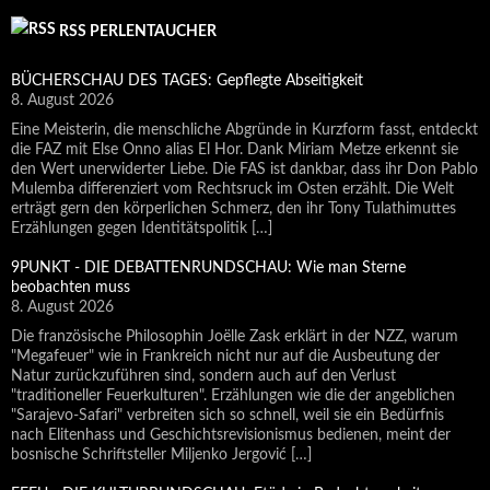
RSS PERLENTAUCHER
BÜCHERSCHAU DES TAGES: Gepflegte Abseitigkeit
8. August 2026
Eine Meisterin, die menschliche Abgründe in Kurzform fasst, entdeckt
die FAZ mit Else Onno alias El Hor. Dank Miriam Metze erkennt sie
den Wert unerwiderter Liebe. Die FAS ist dankbar, dass ihr Don Pablo
Mulemba differenziert vom Rechtsruck im Osten erzählt. Die Welt
erträgt gern den körperlichen Schmerz, den ihr Tony Tulathimuttes
Erzählungen gegen Identitätspolitik […]
9PUNKT - DIE DEBATTENRUNDSCHAU: Wie man Sterne
beobachten muss
8. August 2026
Die französische Philosophin Joëlle Zask erklärt in der NZZ, warum
"Megafeuer" wie in Frankreich nicht nur auf die Ausbeutung der
Natur zurückzuführen sind, sondern auch auf den Verlust
"traditioneller Feuerkulturen". Erzählungen wie die der angeblichen
"Sarajevo-Safari" verbreiten sich so schnell, weil sie ein Bedürfnis
nach Elitenhass und Geschichtsrevisionismus bedienen, meint der
bosnische Schriftsteller Miljenko Jergović […]