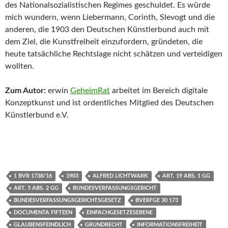
des Nationalsozialistischen Regimes geschuldet. Es würde
mich wundern, wenn Liebermann, Corinth, Slevogt und die
anderen, die 1903 den Deutschen Künstlerbund auch mit
dem Ziel, die Kunstfreiheit einzufordern, gründeten, die
heute tatsächliche Rechtslage nicht schätzen und verteidigen
wollten.
Zum Autor:
erwin
GeheimRat
arbeitet im Bereich digitale
Konzeptkunst und ist ordentliches Mitglied des Deutschen
Künstlerbund e.V.
1 BVR 1738/16
1903
ALFRED LICHTWARK
ART. 19 ABS. 1 GG
ART. 5 ABS. 2 GG
BUNDESVERFASSUNGSGERICHT
BUNDESVERFASSUNGSGERICHTSGESETZ
BVERFGE 30 173
DOCUMENTA FIFTEEN
EINFACHGESETZESEBENE
GLAUBENSFEINDLICH
GRUNDRECHT
INFORMATIONSFREIHEIT