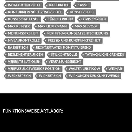
INHALTSKONTROLLE
KAISERREICH
KASSEL
KONKURRIERENDE GRUNDRECHTE
KUNSTFREIHEIT
KUNSTSCHAFFENDE
KÜNSTLERBUND
LOVIS CORINTH
MAX KLINGER
MAX LIEBERMANN
MAX SLEVOGT
MEINUNGSFREIHEIT
MEPHISTO-GRUNDSATZENTSCHEIDUNG
NIVEAUKONTROLLE
PRESSE- UND RUNDFUNKFREIHEIT
RASSISTISCH
RECHTSSTAATEN KONSTITUIEREND
REGLEMENTIERUNGEN
STILKONTROLLE
TATSÄCHLICHE GRENZEN
VEREINTE NATIONEN
VERFASSUNGSRECHT
VERFASSUNGSWIDRIGE POSITION
WALTER LEISTIKOW
WEIMAR
WERKBEREICH
WIRKBEREICH
WIRKUNGEN DES KUNSTWERKS
FUNKTIONSWEISE ARTLABOR: