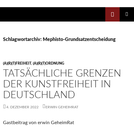
Zum
Inhalt
Suchen
springen
PRIMÄR
MENÜ
Schlagwortarchiv: Mephisto-Grundsatzentscheidung
(A)(R)(T)FREIHEIT
,
(A)(R)(T)ORDNUNG
TATSÄCHLICHE GRENZEN
DER KUNSTFREIHEIT IN
DEUTSCHLAND
4. DEZEMBER 2022
ERWIN GEHEIMRAT
Gastbeitrag von erwin GeheimRat