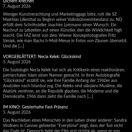
Löchern kriechen
7. August 2026
Weniger Kunstverachtung und Marketinggags bitte, ruft die SZ
Matthias Lilienthal zu Beginn seiner Volksbühnenintendanz zu. ND
erfüllt dem Schriftsteller Joachim Lottmann einen Wunsch: Ein
Nachruf zu Lebzeiten auf einen Künstler, den die Wirklichkeit high
macht. Die FAZ lernt von dem Wiener Konzeptfotografen Fritz
Simiak, wie man Bachs h-Moll-Messe in Fotos von Zäunen übersetzt.
Und die […]
VORGEBLÄTTERT: Necla Kelek: Glückskind
5. August 2026
Die Soziologin Necla Kelek hat sich als Kritikerin eines reaktionären,
patriarchalen Islam einen Namen gemacht. In ihrer Autobiografie
"Glückskind" erzählt sie, wie ihre Familie Anfang der 1960er aus
Anatolien nach Istanbul zog. Die Keleks sind säkulare Muslime, die
Atatürk verehren, an die Republik glauben, die Moderne und die
Demokratie. 1966 dann zieht die Familie nach […]
IM KINO: Geisterhafte Fast-Präsenz
5. August 2026
Das Nachleben eines Menschen in den Leben dreier anderer: Sandra
Wollners in Cannes gefeierter "Everytime" zeigt, dass der Tod nicht
das Ende ist. Dennoch hebt der Film erst richtig ab, wenn er von