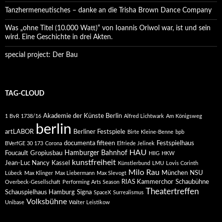
Tanzhermeneutisches – danke an die Trisha Brown Dance Company
Was „ohne Titel (10.000 Watt)“ von Ioannis Oriwol war, ist und sein
wird. Eine Geschichte in drei Akten.
special project: Der Bau
TAG-CLOUD
Akademie der Künste Berlin
1 BvR 1738/16
Alfred Lichtwark
Am Königsweg
berlin
artLABOR
Berliner Festspiele
Birte Kleine-Benne
bpb
documenta fifteen
Festspielhaus
BVerfGE 30 173
Corona
Elfriede Jelinek
HAU
Hamburger Bahnhof
Foucault
Gropiusbau
HIIG
HKW
kunstfreiheit
Jean-Luc Nancy
Kassel
Künstlerbund
LMU
Lovis Corinth
Milo Rau
München
NSU
Lübeck
Max Klinger
Max Liebermann
Max Slevogt
RIAS Kammerchor
Schaubühne
Overbeck-Gesellschaft
Performing Arts Season
Theatertreffen
Schauspielhaus Hamburg
Signa
SpaceX
Surrealismus
Volksbühne
Unibase
Walter Leistikow