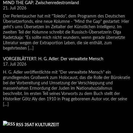
MIND THE GAP: Zwischenredestromland
21. Juli 2026
Der Perlentaucher hat mit "Toledo", dem Programm des Deutschen
Übersetzerfonds, eine neue Kolumne - "Mind the Gap" gestartet: Hier
geht's ums Übersetzen im Zeitalter der Künstlichen Intelligenz. Im
zweiten Teil der Kolumne schreibt die Russisch-Übersetzerin Olga
Radetzkaja: "Es sollte mich nicht wundern, wenn gerade übersetzte
Literatur wegen der Extraportion Leben, die sie enthält, zum
begehrtesten […]
VORGEBLÄTTERT: H. G. Adler: Der verwaltete Mensch
17. Juli 2026
H. G. Adler veröffentlichte mit "Der verwaltete Mensch" ein
grundlegendes Großwerk zum Holocaust, das die Rolle der Bürokratie
bei der Vorbereitung und Umsetzung der Verschleppung und
massenhaften Ermordung der Juden im Nationalsozialismus
beschreibt. Im ersten Teil seines Vorworts zu dem Buch stellt der
Historiker Götz Aly den 1910 in Prag geborenen Autor vor, der seine
[…]
RSS 3SAT KULTURZEIT