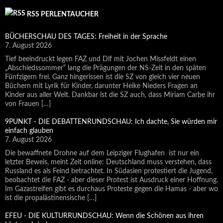
RSS PERLENTAUCHER
BÜCHERSCHAU DES TAGES: Freiheit in der Sprache
7. August 2026
Tief beeindruckt legen FAZ und Dlf mit Jochen Missfeldt einen
„Abschiedssommer“ lang die Prägungen der NS-Zeit in den späten
Fünfzigern frei. Ganz hingerissen ist die SZ von gleich vier neuen
Büchern mit Lyrik für Kinder, darunter Heike Nieders Fragen an
Kinder aus aller Welt. Dankbar ist die SZ auch, dass Miriam Carbe ihr
von Frauen […]
9PUNKT - DIE DEBATTENRUNDSCHAU: Ich dachte, Sie würden mir
einfach glauben
7. August 2026
Die bewaffnete Drohne auf dem Leipziger Flughafen ist nur ein
letzter Beweis, meint Zeit online: Deutschland muss verstehen, dass
Russland es als Feind betrachtet. In Südasien protestiert die Jugend,
beobachtet die FAZ - aber dieser Protest ist Ausdruck einer Hoffnung.
Im Gazastreifen gibt es durchaus Proteste gegen die Hamas - aber wo
ist die propalästinensische […]
EFEU - DIE KULTURRUNDSCHAU: Wenn die Schönen aus ihren