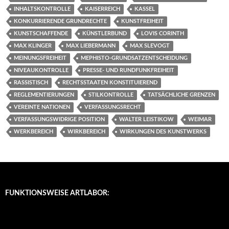
INHALTSKONTROLLE
KAISERREICH
KASSEL
KONKURRIERENDE GRUNDRECHTE
KUNSTFREIHEIT
KUNSTSCHAFFENDE
KÜNSTLERBUND
LOVIS CORINTH
MAX KLINGER
MAX LIEBERMANN
MAX SLEVOGT
MEINUNGSFREIHEIT
MEPHISTO-GRUNDSATZENTSCHEIDUNG
NIVEAUKONTROLLE
PRESSE- UND RUNDFUNKFREIHEIT
RASSISTISCH
RECHTSSTAATEN KONSTITUIEREND
REGLEMENTIERUNGEN
STILKONTROLLE
TATSÄCHLICHE GRENZEN
VEREINTE NATIONEN
VERFASSUNGSRECHT
VERFASSUNGSWIDRIGE POSITION
WALTER LEISTIKOW
WEIMAR
WERKBEREICH
WIRKBEREICH
WIRKUNGEN DES KUNSTWERKS
FUNKTIONSWEISE ARTLABOR: