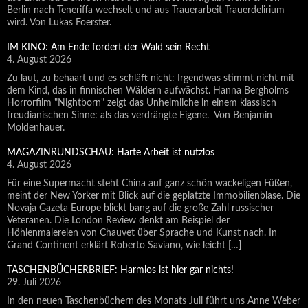
Berlin nach Teneriffa wechselt und aus Trauerarbeit Trauerdelirium
wird. Von Lukas Foerster.
IM KINO: Am Ende fordert der Wald sein Recht
4. August 2026
Zu laut, zu behaart und es schläft nicht: Irgendwas stimmt nicht mit
dem Kind, das in finnischen Wäldern aufwächst. Hanna Bergholms
Horrorfilm "Nightborn" zeigt das Unheimliche in einem klassisch
freudianischen Sinne: als das verdrängte Eigene. Von Benjamin
Moldenhauer.
MAGAZINRUNDSCHAU: Harte Arbeit ist nutzlos
4. August 2026
Für eine Supermacht steht China auf ganz schön wackeligen Füßen,
meint der New Yorker mit Blick auf die geplatzte Immobilienblase. Die
Novaja Gazeta Europe blickt bang auf die große Zahl russischer
Veteranen. Die London Review denkt am Beispiel der
Höhlenmalereien von Chauvet über Sprache und Kunst nach. In
Grand Continent erklärt Roberto Saviano, wie leicht […]
TASCHENBÜCHERBRIEF: Harmlos ist hier gar nichts!
29. Juli 2026
In den neuen Taschenbüchern des Monats Juli führt uns Anne Weber