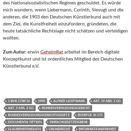
des Nationalsozialistischen Regimes geschuldet. Es würde
mich wundern, wenn Liebermann, Corinth, Slevogt und die
anderen, die 1903 den Deutschen Künstlerbund auch mit
dem Ziel, die Kunstfreiheit einzufordern, gründeten, die
heute tatsächliche Rechtslage nicht schätzen und verteidigen
wollten.
Zum Autor:
erwin
GeheimRat
arbeitet im Bereich digitale
Konzeptkunst und ist ordentliches Mitglied des Deutschen
Künstlerbund e.V.
1 BVR 1738/16
1903
ALFRED LICHTWARK
ART. 19 ABS. 1 GG
ART. 5 ABS. 2 GG
BUNDESVERFASSUNGSGERICHT
BUNDESVERFASSUNGSGERICHTSGESETZ
BVERFGE 30 173
DOCUMENTA FIFTEEN
EINFACHGESETZESEBENE
GLAUBENSFEINDLICH
GRUNDRECHT
INFORMATIONSFREIHEIT