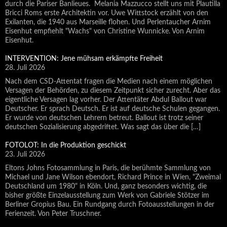
durch die Pariser Banlieues. Melania Mazzucco stellt uns mit Plautilla
Bricci Roms erste Architektin vor. Uwe Wittstock erzählt von den
Exilanten, die 1940 aus Marseille flohen. Und Perlentaucher Arnim
Eisenhut empfiehlt "Wachs" von Christine Wunnicke. Von Arnim
Eisenhut.
INTERVENTION: Jene mühsam erkämpfte Freiheit
28. Juli 2026
Nach dem CSD-Attentat fragen die Medien nach einem möglichen
Versagen der Behörden, zu diesem Zeitpunkt sicher zurecht. Aber das
eigentliche Versagen lag vorher. Der Attentäter Abdul Ballout war
Deutscher. Er sprach Deutsch. Er ist auf deutsche Schulen gegangen.
Er wurde von deutschen Lehrern betreut. Ballout ist trotz seiner
deutschen Sozialisierung abgedriftet. Was sagt das über die […]
FOTOLOT: In die Produktion geschickt
23. Juli 2026
Eltons Johns Fotosammlung in Paris, die berühmte Sammlung von
Michael und Jane Wilson ebendort, Richard Prince in Wien, "Zweimal
Deutschland um 1980" in Köln. Und, ganz besonders wichtig, die
bisher größte Einzelausstellung zum Werk von Gabriele Stötzer im
Berliner Gropius Bau. Ein Rundgang durch Fotoausstellungen in der
Ferienzeit. Von Peter Truschner.