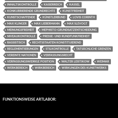
INHALTSKONTROLLE
KAISERREICH
KASSEL
KONKURRIERENDE GRUNDRECHTE
KUNSTFREIHEIT
KUNSTSCHAFFENDE
KÜNSTLERBUND
LOVIS CORINTH
MAX KLINGER
MAX LIEBERMANN
MAX SLEVOGT
MEINUNGSFREIHEIT
MEPHISTO-GRUNDSATZENTSCHEIDUNG
NIVEAUKONTROLLE
PRESSE- UND RUNDFUNKFREIHEIT
RASSISTISCH
RECHTSSTAATEN KONSTITUIEREND
REGLEMENTIERUNGEN
STILKONTROLLE
TATSÄCHLICHE GRENZEN
VEREINTE NATIONEN
VERFASSUNGSRECHT
VERFASSUNGSWIDRIGE POSITION
WALTER LEISTIKOW
WEIMAR
WERKBEREICH
WIRKBEREICH
WIRKUNGEN DES KUNSTWERKS
FUNKTIONSWEISE ARTLABOR: