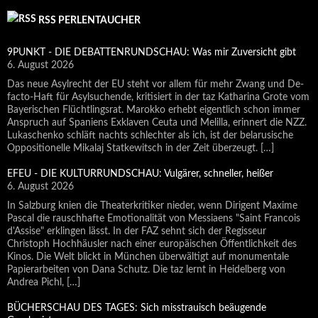
RSS PERLENTAUCHER
9PUNKT - DIE DEBATTENRUNDSCHAU: Was mir Zuversicht gibt
6. August 2026
Das neue Asylrecht der EU steht vor allem für mehr Zwang und De-
facto-Haft für Asylsuchende, kritisiert in der taz Katharina Grote vom
Bayerischen Flüchtlingsrat. Marokko erhebt eigentlich schon immer
Anspruch auf Spaniens Exklaven Ceuta und Melilla, erinnert die NZZ.
Lukaschenko schläft nachts schlechter als ich, ist der belarusische
Oppositionelle Mikalaj Statkewitsch in der Zeit überzeugt. […]
EFEU - DIE KULTURRUNDSCHAU: Vulgärer, schneller, heißer
6. August 2026
In Salzburg knien die Theaterkritiker nieder, wenn Dirigent Maxime
Pascal die rauschhafte Emotionalität von Messiaens "Saint Francois
d'Assise" erklingen lässt. In der FAZ sehnt sich der Regisseur
Christoph Hochhäusler nach einer europäischen Öffentlichkeit des
Kinos. Die Welt blickt in München überwältigt auf monumentale
Papierarbeiten von Dana Schutz. Die taz lernt in Heidelberg von
Andrea Pichl, […]
BÜCHERSCHAU DES TAGES: Sich misstrauisch beäugende