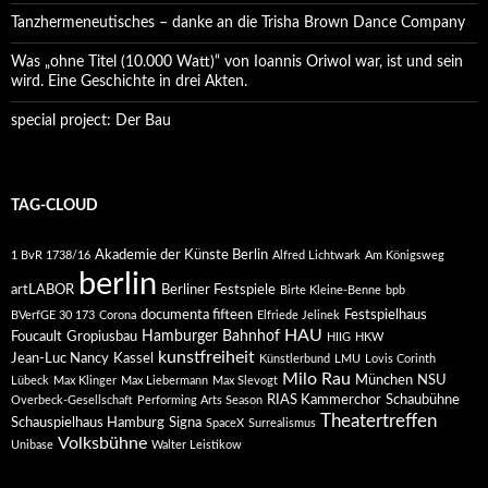
Tanzhermeneutisches – danke an die Trisha Brown Dance Company
Was „ohne Titel (10.000 Watt)“ von Ioannis Oriwol war, ist und sein
wird. Eine Geschichte in drei Akten.
special project: Der Bau
TAG-CLOUD
Akademie der Künste Berlin
1 BvR 1738/16
Alfred Lichtwark
Am Königsweg
berlin
artLABOR
Berliner Festspiele
Birte Kleine-Benne
bpb
documenta fifteen
Festspielhaus
BVerfGE 30 173
Corona
Elfriede Jelinek
HAU
Hamburger Bahnhof
Foucault
Gropiusbau
HIIG
HKW
kunstfreiheit
Jean-Luc Nancy
Kassel
Künstlerbund
LMU
Lovis Corinth
Milo Rau
München
NSU
Lübeck
Max Klinger
Max Liebermann
Max Slevogt
RIAS Kammerchor
Schaubühne
Overbeck-Gesellschaft
Performing Arts Season
Theatertreffen
Schauspielhaus Hamburg
Signa
SpaceX
Surrealismus
Volksbühne
Unibase
Walter Leistikow