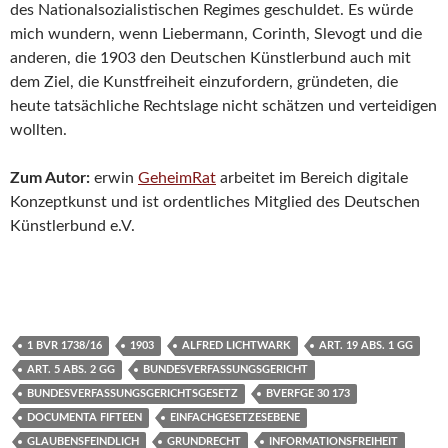
des Nationalsozialistischen Regimes geschuldet. Es würde
mich wundern, wenn Liebermann, Corinth, Slevogt und die
anderen, die 1903 den Deutschen Künstlerbund auch mit
dem Ziel, die Kunstfreiheit einzufordern, gründeten, die
heute tatsächliche Rechtslage nicht schätzen und verteidigen
wollten.
Zum Autor:
erwin
GeheimRat
arbeitet im Bereich digitale
Konzeptkunst und ist ordentliches Mitglied des Deutschen
Künstlerbund e.V.
1 BVR 1738/16
1903
ALFRED LICHTWARK
ART. 19 ABS. 1 GG
ART. 5 ABS. 2 GG
BUNDESVERFASSUNGSGERICHT
BUNDESVERFASSUNGSGERICHTSGESETZ
BVERFGE 30 173
DOCUMENTA FIFTEEN
EINFACHGESETZESEBENE
GLAUBENSFEINDLICH
GRUNDRECHT
INFORMATIONSFREIHEIT