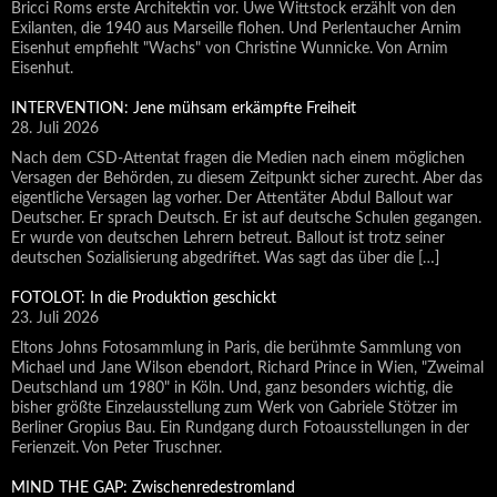
Bricci Roms erste Architektin vor. Uwe Wittstock erzählt von den
Exilanten, die 1940 aus Marseille flohen. Und Perlentaucher Arnim
Eisenhut empfiehlt "Wachs" von Christine Wunnicke. Von Arnim
Eisenhut.
INTERVENTION: Jene mühsam erkämpfte Freiheit
28. Juli 2026
Nach dem CSD-Attentat fragen die Medien nach einem möglichen
Versagen der Behörden, zu diesem Zeitpunkt sicher zurecht. Aber das
eigentliche Versagen lag vorher. Der Attentäter Abdul Ballout war
Deutscher. Er sprach Deutsch. Er ist auf deutsche Schulen gegangen.
Er wurde von deutschen Lehrern betreut. Ballout ist trotz seiner
deutschen Sozialisierung abgedriftet. Was sagt das über die […]
FOTOLOT: In die Produktion geschickt
23. Juli 2026
Eltons Johns Fotosammlung in Paris, die berühmte Sammlung von
Michael und Jane Wilson ebendort, Richard Prince in Wien, "Zweimal
Deutschland um 1980" in Köln. Und, ganz besonders wichtig, die
bisher größte Einzelausstellung zum Werk von Gabriele Stötzer im
Berliner Gropius Bau. Ein Rundgang durch Fotoausstellungen in der
Ferienzeit. Von Peter Truschner.
MIND THE GAP: Zwischenredestromland