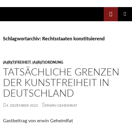
Zum
Inhalt
Suchen
springen
PRIMÄR
MENÜ
Schlagwortarchiv: Rechtsstaaten konstituierend
(A)(R)(T)FREIHEIT
,
(A)(R)(T)ORDNUNG
TATSÄCHLICHE GRENZEN
DER KUNSTFREIHEIT IN
DEUTSCHLAND
4. DEZEMBER 2022
ERWIN GEHEIMRAT
Gastbeitrag von erwin GeheimRat