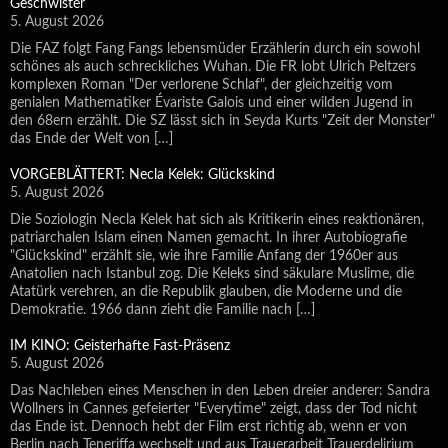
Geschwister
5. August 2026
Die FAZ folgt Fang Fangs lebensmüder Erzählerin durch ein sowohl
schönes als auch schreckliches Wuhan. Die FR lobt Ulrich Peltzers
komplexen Roman "Der verlorene Schlaf", der gleichzeitig vom
genialen Mathematiker Évariste Galois und einer wilden Jugend in
den 68ern erzählt. Die SZ lässt sich in Seyda Kurts "Zeit der Monster"
das Ende der Welt von […]
VORGEBLÄTTERT: Necla Kelek: Glückskind
5. August 2026
Die Soziologin Necla Kelek hat sich als Kritikerin eines reaktionären,
patriarchalen Islam einen Namen gemacht. In ihrer Autobiografie
"Glückskind" erzählt sie, wie ihre Familie Anfang der 1960er aus
Anatolien nach Istanbul zog. Die Keleks sind säkulare Muslime, die
Atatürk verehren, an die Republik glauben, die Moderne und die
Demokratie. 1966 dann zieht die Familie nach […]
IM KINO: Geisterhafte Fast-Präsenz
5. August 2026
Das Nachleben eines Menschen in den Leben dreier anderer: Sandra
Wollners in Cannes gefeierter "Everytime" zeigt, dass der Tod nicht
das Ende ist. Dennoch hebt der Film erst richtig ab, wenn er von
Berlin nach Teneriffa wechselt und aus Trauerarbeit Trauerdelirium