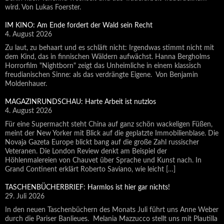
wird. Von Lukas Foerster.
IM KINO: Am Ende fordert der Wald sein Recht
4. August 2026
Zu laut, zu behaart und es schläft nicht: Irgendwas stimmt nicht mit
dem Kind, das in finnischen Wäldern aufwächst. Hanna Bergholms
Horrorfilm "Nightborn" zeigt das Unheimliche in einem klassisch
freudianischen Sinne: als das verdrängte Eigene. Von Benjamin
Moldenhauer.
MAGAZINRUNDSCHAU: Harte Arbeit ist nutzlos
4. August 2026
Für eine Supermacht steht China auf ganz schön wackeligen Füßen,
meint der New Yorker mit Blick auf die geplatzte Immobilienblase. Die
Novaja Gazeta Europe blickt bang auf die große Zahl russischer
Veteranen. Die London Review denkt am Beispiel der
Höhlenmalereien von Chauvet über Sprache und Kunst nach. In
Grand Continent erklärt Roberto Saviano, wie leicht […]
TASCHENBÜCHERBRIEF: Harmlos ist hier gar nichts!
29. Juli 2026
In den neuen Taschenbüchern des Monats Juli führt uns Anne Weber
durch die Pariser Banlieues. Melania Mazzucco stellt uns mit Plautilla