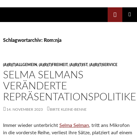
Zum
Inhalt
Suchen
springen
PRIMÄR
MENÜ
Schlagwortarchiv: Rom:nja
(A)(R)(T)ALLGEMEIN
,
(A)(R)(T)FREIHEIT
,
(A)(R)(T)IST
,
(A)(R)(T)SERVICE
SELMA SELMANS
VERÄNDERTE
REPRÄSENTATIONSPOLITIK
14. NOVEMBER 2023
BIRTE KLEINE-BENNE
Immer wieder unterbricht
Selma Selman
, tritt ans Mikrofon
in die vorderste Reihe, verliest ihre Sätze, platziert auf einem