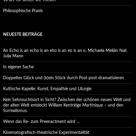
10 art-for-better-life Thesen
Philosophische Praxis
NEUESTE BEITRÄGE
An Echo is an echo is an eho is an eo is an o. Michaela Melián feat.
Julia Mann
In eigener Sache
Doppeltes Glück und (k)ein Stück durch Post-post-dramatisieren
Kultische Kapelle: Kunst, Empathie und Liturgie
Kein Sehnsuchtsort in Sicht? Zwischen der schönen neuen Welt und
der alten Welt entdeckt William Kentridge Martinique – und den
Surrealismus.
Wenn das Re- zum Preenactment wird …
Kinematografisch-theatrische Experimentalität