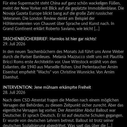
Für eine Supermacht steht China auf ganz schön wackeligen Füßen,
meint der New Yorker mit Blick auf die geplatzte Immobilienblase. Die
Novaja Gazeta Europe blickt bang auf die große Zahl russischer
Veteranen. Die London Review denkt am Beispiel der
Höhlenmalereien von Chauvet über Sprache und Kunst nach. In
Grand Continent erklärt Roberto Saviano, wie leicht […]
TASCHENBÜCHERBRIEF: Harmlos ist hier gar nichts!
29. Juli 2026
In den neuen Taschenbüchern des Monats Juli führt uns Anne Weber
durch die Pariser Banlieues. Melania Mazzucco stellt uns mit Plautilla
Bricci Roms erste Architektin vor. Uwe Wittstock erzählt von den
Exilanten, die 1940 aus Marseille flohen. Und Perlentaucher Arnim
Eisenhut empfiehlt "Wachs" von Christine Wunnicke. Von Arnim
Eisenhut.
INTERVENTION: Jene mühsam erkämpfte Freiheit
28. Juli 2026
Nach dem CSD-Attentat fragen die Medien nach einem möglichen
Versagen der Behörden, zu diesem Zeitpunkt sicher zurecht. Aber das
eigentliche Versagen lag vorher. Der Attentäter Abdul Ballout war
Deutscher. Er sprach Deutsch. Er ist auf deutsche Schulen gegangen.
Er wurde von deutschen Lehrern betreut. Ballout ist trotz seiner
deutschen Sozialisierung abgedriftet. Was sagt das über die […]