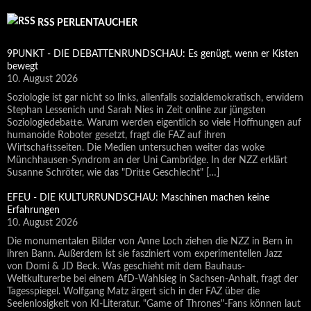
RSS PERLENTAUCHER
9PUNKT - DIE DEBATTENRUNDSCHAU: Es genügt, wenn er Kisten
bewegt
10. August 2026
Soziologie ist gar nicht so links, allenfalls sozialdemokratisch, erwidern
Stephan Lessenich und Sarah Nies in Zeit online zur jüngsten
Soziologiedebatte. Warum werden eigentlich so viele Hoffnungen auf
humanoide Roboter gesetzt, fragt die FAZ auf ihren
Wirtschaftsseiten. Die Medien untersuchen weiter das woke
Münchhausen-Syndrom an der Uni Cambridge. In der NZZ erklärt
Susanne Schröter, wie das "Dritte Geschlecht" […]
EFEU - DIE KULTURRUNDSCHAU: Maschinen machen keine
Erfahrungen
10. August 2026
Die monumentalen Bilder von Anne Loch ziehen die NZZ in Bern in
ihren Bann. Außerdem ist sie fasziniert vom experimentellen Jazz
von Domi & JD Beck. Was geschieht mit dem Bauhaus-
Weltkulturerbe bei einem AfD-Wahlsieg in Sachsen-Anhalt, fragt der
Tagesspiegel. Wolfgang Matz ärgert sich in der FAZ über die
Seelenlosigkeit von KI-Literatur. "Game of Thrones"-Fans können laut