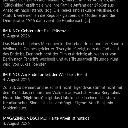
patriarchalen Islam einen Namen gemacht. In ihrer Autobiografie
"Glückskind" erzählt sie, wie ihre Familie Anfang der 1960er aus
Anatolien nach Istanbul zog. Die Keleks sind säkulare Muslime, die
Atatürk verehren, an die Republik glauben, die Moderne und die
Demokratie. 1966 dann zieht die Familie nach […]
IM KINO: Geisterhafte Fast-Präsenz
5. August 2026
Das Nachleben eines Menschen in den Leben dreier anderer: Sandra
Wollners in Cannes gefeierter "Everytime" zeigt, dass der Tod nicht
das Ende ist. Dennoch hebt der Film erst richtig ab, wenn er von
Berlin nach Teneriffa wechselt und aus Trauerarbeit Trauerdelirium
wird. Von Lukas Foerster.
IM KINO: Am Ende fordert der Wald sein Recht
4. August 2026
Zu laut, zu behaart und es schläft nicht: Irgendwas stimmt nicht mit
dem Kind, das in finnischen Wäldern aufwächst. Hanna Bergholms
Horrorfilm "Nightborn" zeigt das Unheimliche in einem klassisch
freudianischen Sinne: als das verdrängte Eigene. Von Benjamin
Moldenhauer.
MAGAZINRUNDSCHAU: Harte Arbeit ist nutzlos
4. August 2026