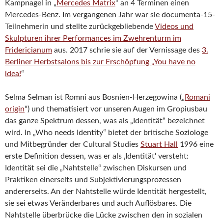
Kampnagel in „
Mercedes Matrix
“ an 4 Terminen einen
Mercedes-Benz. Im vergangenen Jahr war sie documenta-15-
Teilnehmerin und stellte zurückgebliebende
Videos und
Skulpturen ihrer Performances im Zwehrenturm im
Fridericianum
aus. 2017 schrie sie auf der Vernissage des
3.
Berliner Herbstsalons bis zur Erschöpfung „You have no
idea!
“
Selma Selman ist Romni aus Bosnien-Herzegowina („
Romani
origin
“) und thematisiert vor unseren Augen im Gropiusbau
das ganze Spektrum dessen, was als „Identität“ bezeichnet
wird. In „Who needs Identity“ bietet der britische Soziologe
und Mitbegründer der Cultural Studies
Stuart Hall
1996 eine
erste Definition dessen, was er als ‚Identität‘ versteht:
Identität sei die „Nahtstelle“ zwischen Diskursen und
Praktiken einerseits und Subjektivierungsprozessen
andererseits. An der Nahtstelle würde Identität hergestellt,
sie sei etwas Veränderbares und auch Auflösbares. Die
Nahtstelle überbrücke die Lücke zwischen den in sozialen