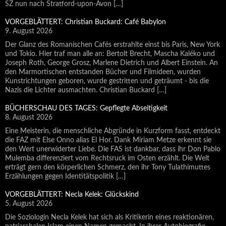
SZ nun nach Stratford-upon-Avon […]
VORGEBLÄTTERT: Christian Buckard: Café Babylon
9. August 2026
Der Glanz des Romanischen Cafés erstrahlte einst bis Paris, New York
und Tokio. Hier traf man alle an: Bertolt Brecht, Mascha Kaléko und
Joseph Roth, George Grosz, Marlene Dietrich und Albert Einstein. An
den Marmortischen entstanden Bücher und Filmideen, wurden
Kunstrichtungen geboren, wurde gestritten und geträumt - bis die
Nazis die Lichter ausmachten. Christian Buckard […]
BÜCHERSCHAU DES TAGES: Gepflegte Abseitigkeit
8. August 2026
Eine Meisterin, die menschliche Abgründe in Kurzform fasst, entdeckt
die FAZ mit Else Onno alias El Hor. Dank Miriam Metze erkennt sie
den Wert unerwiderter Liebe. Die FAS ist dankbar, dass ihr Don Pablo
Mulemba differenziert vom Rechtsruck im Osten erzählt. Die Welt
erträgt gern den körperlichen Schmerz, den ihr Tony Tulathimuttes
Erzählungen gegen Identitätspolitik […]
VORGEBLÄTTERT: Necla Kelek: Glückskind
5. August 2026
Die Soziologin Necla Kelek hat sich als Kritikerin eines reaktionären,