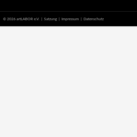
© 2026 artLABOR e.V. |
Satzung
|
Impressum
|
Datenschutz