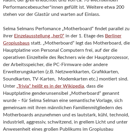
Raum, der grell erleuchtet und von ca. 70 wechselnden
Performancebesucher*innen gefüllt ist. Weitere etwa 200
stehen vor der Glastür und warten auf Einlass.
Selma Selmans Perfomance „Motherboard“ findet parallel zu
ihrer
Einzelausstellung „her0“
in der 1. Etage des
Berliner
Gropiusbaus
statt. „Motherboard“ legt das Motherboard, die
Hauptplatine von Personal Computern frei, auf der die
operativen Einzelteile des Rechners wie der Hauptprozessor,
der Arbeitsspeicher, die PC-Firmware oder andere
Erweiterungskarten (z.B. Netzwerkkarten, Grafikkarten,
Soundkarten, TV-Karten, Modemkarten etc.) montiert sind.
Unter
„Trivia“ heißt es in der Wikipedia
, dass die
Hauptplatine genderunsensibel „Motherboard“ genannt
wurde – für Selma Selman eine semantische Vorlage, sich
gemeinsam mit ihren männlichen Familienmitgliedern des
Motherboards anzunehmen und es lautstark, kühl, technoid,
industriell, aggressiv, schwitzend, in grellem Licht und unter
Anwesenheit eines großen Publikums im Gropiusbau