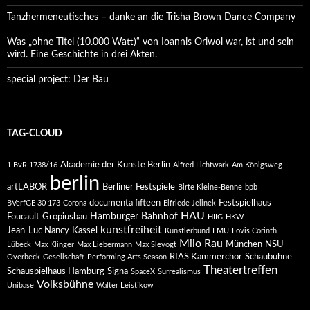
Tanzhermeneutisches – danke an die Trisha Brown Dance Company
Was „ohne Titel (10.000 Watt)“ von Ioannis Oriwol war, ist und sein
wird. Eine Geschichte in drei Akten.
special project: Der Bau
TAG-CLOUD
Akademie der Künste Berlin
1 BvR 1738/16
Alfred Lichtwark
Am Königsweg
berlin
artLABOR
Berliner Festspiele
Birte Kleine-Benne
bpb
documenta fifteen
Festspielhaus
BVerfGE 30 173
Corona
Elfriede Jelinek
HAU
Hamburger Bahnhof
Foucault
Gropiusbau
HIIG
HKW
kunstfreiheit
Jean-Luc Nancy
Kassel
Künstlerbund
LMU
Lovis Corinth
Milo Rau
München
NSU
Lübeck
Max Klinger
Max Liebermann
Max Slevogt
RIAS Kammerchor
Schaubühne
Overbeck-Gesellschaft
Performing Arts Season
Theatertreffen
Schauspielhaus Hamburg
Signa
SpaceX
Surrealismus
Volksbühne
Unibase
Walter Leistikow