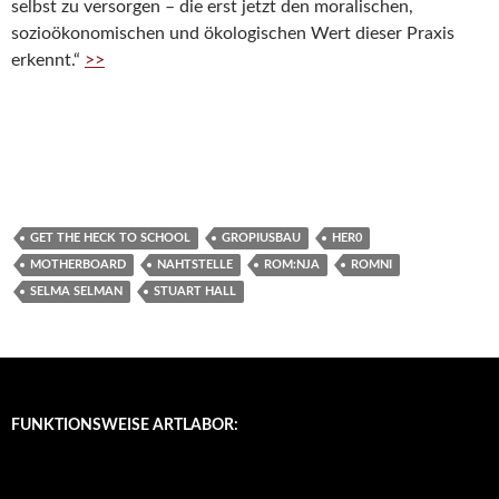
selbst zu versorgen – die erst jetzt den moralischen,
sozioökonomischen und ökologischen Wert dieser Praxis
erkennt.“
>>
GET THE HECK TO SCHOOL
GROPIUSBAU
HER0
MOTHERBOARD
NAHTSTELLE
ROM:NJA
ROMNI
SELMA SELMAN
STUART HALL
FUNKTIONSWEISE ARTLABOR: