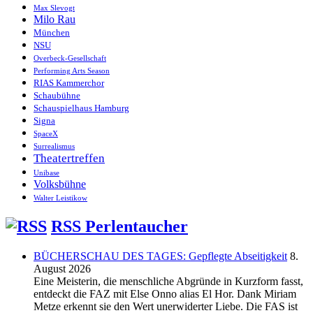
Max Slevogt
Milo Rau
München
NSU
Overbeck-Gesellschaft
Performing Arts Season
RIAS Kammerchor
Schaubühne
Schauspielhaus Hamburg
Signa
SpaceX
Surrealismus
Theatertreffen
Unibase
Volksbühne
Walter Leistikow
RSS Perlentaucher
BÜCHERSCHAU DES TAGES: Gepflegte Abseitigkeit
8.
August 2026
Eine Meisterin, die menschliche Abgründe in Kurzform fasst,
entdeckt die FAZ mit Else Onno alias El Hor. Dank Miriam
Metze erkennt sie den Wert unerwiderter Liebe. Die FAS ist