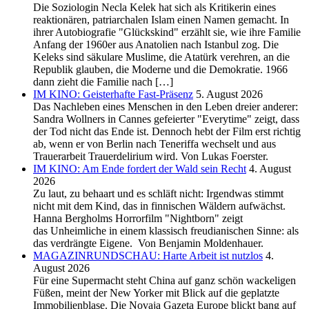
Die Soziologin Necla Kelek hat sich als Kritikerin eines
reaktionären, patriarchalen Islam einen Namen gemacht. In
ihrer Autobiografie "Glückskind" erzählt sie, wie ihre Familie
Anfang der 1960er aus Anatolien nach Istanbul zog. Die
Keleks sind säkulare Muslime, die Atatürk verehren, an die
Republik glauben, die Moderne und die Demokratie. 1966
dann zieht die Familie nach […]
IM KINO: Geisterhafte Fast-Präsenz
5. August 2026
Das Nachleben eines Menschen in den Leben dreier anderer:
Sandra Wollners in Cannes gefeierter "Everytime" zeigt, dass
der Tod nicht das Ende ist. Dennoch hebt der Film erst richtig
ab, wenn er von Berlin nach Teneriffa wechselt und aus
Trauerarbeit Trauerdelirium wird. Von Lukas Foerster.
IM KINO: Am Ende fordert der Wald sein Recht
4. August
2026
Zu laut, zu behaart und es schläft nicht: Irgendwas stimmt
nicht mit dem Kind, das in finnischen Wäldern aufwächst.
Hanna Bergholms Horrorfilm "Nightborn" zeigt
das Unheimliche in einem klassisch freudianischen Sinne: als
das verdrängte Eigene. Von Benjamin Moldenhauer.
MAGAZINRUNDSCHAU: Harte Arbeit ist nutzlos
4.
August 2026
Für eine Supermacht steht China auf ganz schön wackeligen
Füßen, meint der New Yorker mit Blick auf die geplatzte
Immobilienblase. Die Novaja Gazeta Europe blickt bang auf