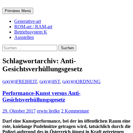
Zum
Inhalt
Suchen
Primäres Menü
springen
Generative-art
ROM-art / RAM-art
Betriebssystem K
Ausstellen
Suchen
nach:
Schlagwortarchiv: Anti-
Gesichtsverhüllungsgesetz
(a)(r)(t)FREIHEIT
,
(a)(r)(t)IST
,
(a)(r)(t)ORDNUNG
Performance-Kunst versus Anti-
Gesichtsverhüllungsgesetz
29. Oktober 2017
erwin liedke
2 Kommentare
Darf eine Kunstperformance, bei der im öffentlichen Raum eine
rote, knielange Pudelmütze getragen wird, tatsächlich durch die
Polizei aufgrund des in Österreich jüngst in Kraft getretenen