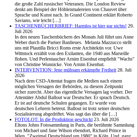
die große Zahl russischer Veteranen. Die London Review
denkt am Beispiel der Höhlenmalereien von Chauvet über
Sprache und Kunst nach. In Grand Continent erklärt Roberto
Saviano, wie leicht […]
TASCHENBÜCHERBRIEF: Harmlos ist hier gar nichts!
29.
Juli 2026
In den neuen Taschenbüchern des Monats Juli führt uns Anne
Weber durch die Pariser Banlieues. Melania Mazzucco stellt
uns mit Plautilla Bricci Roms erste Architektin vor. Uwe
Wittstock erzählt von den Exilanten, die 1940 aus Marseille
flohen. Und Perlentaucher Arnim Eisenhut empfiehlt "Wachs"
von Christine Wunnicke. Von Arnim Eisenhut.
INTERVENTION: Jene mühsam erkämpfte Freiheit
28. Juli
2026
Nach dem CSD-Attentat fragen die Medien nach einem
möglichen Versagen der Behörden, zu diesem Zeitpunkt
sicher zurecht. Aber das eigentliche Versagen lag vorher. Der
Attentäter Abdul Ballout war Deutscher. Er sprach Deutsch.
Er ist auf deutsche Schulen gegangen. Er wurde von
deutschen Lehrern betreut. Ballout ist trotz seiner deutschen
Sozialisierung abgedriftet. Was sagt das über die […]
FOTOLOT: In die Produktion geschickt
23. Juli 2026
Eltons Johns Fotosammlung in Paris, die berühmte Sammlung
von Michael und Jane Wilson ebendort, Richard Prince in
Wien, "Zweimal Deutschland um 1980" in Köln. Und, ganz