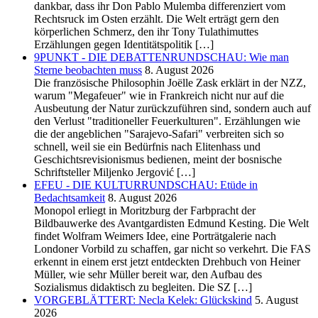
dankbar, dass ihr Don Pablo Mulemba differenziert vom
Rechtsruck im Osten erzählt. Die Welt erträgt gern den
körperlichen Schmerz, den ihr Tony Tulathimuttes
Erzählungen gegen Identitätspolitik […]
9PUNKT - DIE DEBATTENRUNDSCHAU: Wie man
Sterne beobachten muss
8. August 2026
Die französische Philosophin Joëlle Zask erklärt in der NZZ,
warum "Megafeuer" wie in Frankreich nicht nur auf die
Ausbeutung der Natur zurückzuführen sind, sondern auch auf
den Verlust "traditioneller Feuerkulturen". Erzählungen wie
die der angeblichen "Sarajevo-Safari" verbreiten sich so
schnell, weil sie ein Bedürfnis nach Elitenhass und
Geschichtsrevisionismus bedienen, meint der bosnische
Schriftsteller Miljenko Jergović […]
EFEU - DIE KULTURRUNDSCHAU: Etüde in
Bedachtsamkeit
8. August 2026
Monopol erliegt in Moritzburg der Farbpracht der
Bildbauwerke des Avantgardisten Edmund Kesting. Die Welt
findet Wolfram Weimers Idee, eine Porträtgalerie nach
Londoner Vorbild zu schaffen, gar nicht so verkehrt. Die FAS
erkennt in einem erst jetzt entdeckten Drehbuch von Heiner
Müller, wie sehr Müller bereit war, den Aufbau des
Sozialismus didaktisch zu begleiten. Die SZ […]
VORGEBLÄTTERT: Necla Kelek: Glückskind
5. August
2026