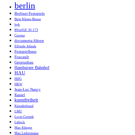
berlin
Berliner Festspiele
Birte Kleine-Benne
bpb
BVerfGE 30 173
Corona
documenta fifteen
Elfriede Jelinek
Festspielhaus
Foucault
Gropiusbau
Hamburger Bahnhof
HAU
HIIG
HKW
Jean-Luc Nancy
Kassel
kunstfreiheit
Künstlerbund
LMU
Lovis Corinth
Lübeck
Max Klinger
Max Liebermann