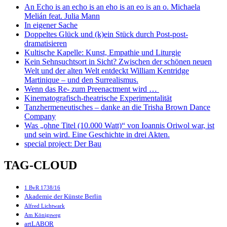
An Echo is an echo is an eho is an eo is an o. Michaela
Melián feat. Julia Mann
In eigener Sache
Doppeltes Glück und (k)ein Stück durch Post-post-
dramatisieren
Kultische Kapelle: Kunst, Empathie und Liturgie
Kein Sehnsuchtsort in Sicht? Zwischen der schönen neuen
Welt und der alten Welt entdeckt William Kentridge
Martinique – und den Surrealismus.
Wenn das Re- zum Preenactment wird …
Kinematografisch-theatrische Experimentalität
Tanzhermeneutisches – danke an die Trisha Brown Dance
Company
Was „ohne Titel (10.000 Watt)“ von Ioannis Oriwol war, ist
und sein wird. Eine Geschichte in drei Akten.
special project: Der Bau
TAG-CLOUD
1 BvR 1738/16
Akademie der Künste Berlin
Alfred Lichtwark
Am Königsweg
artLABOR