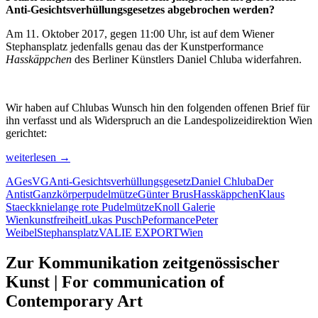
Anti-Gesichtsverhüllungsgesetzes abgebrochen werden?
Am 11. Oktober 2017, gegen 11:00 Uhr, ist auf dem Wiener
Stephansplatz jedenfalls genau das der Kunstperformance
Hasskäppchen
des Berliner Künstlers Daniel Chluba widerfahren.
Wir haben auf Chlubas Wunsch hin den folgenden offenen Brief für
ihn verfasst und als Widerspruch an die Landespolizeidirektion Wien
gerichtet:
Performance-
weiterlesen
→
Kunst
AGesVG
Anti-Gesichtsverhüllungsgesetz
Daniel Chluba
Der
versus
Antist
Ganzkörperpudelmütze
Günter Brus
Hasskäppchen
Klaus
Anti-
Staeck
knielange rote Pudelmütze
Knoll Galerie
Gesichtsverhüllungsgesetz
Wien
kunstfreiheit
Lukas Pusch
Peformance
Peter
Weibel
Stephansplatz
VALIE EXPORT
Wien
Zur Kommunikation zeitgenössischer
Kunst | For communication of
Contemporary Art