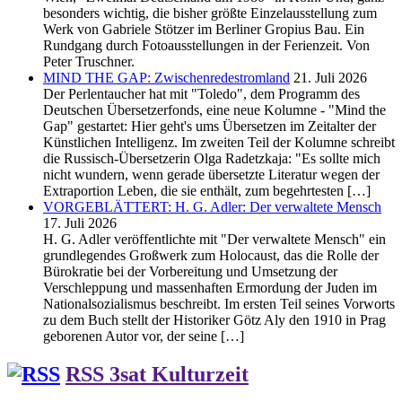
besonders wichtig, die bisher größte Einzelausstellung zum
Werk von Gabriele Stötzer im Berliner Gropius Bau. Ein
Rundgang durch Fotoausstellungen in der Ferienzeit. Von
Peter Truschner.
MIND THE GAP: Zwischenredestromland
21. Juli 2026
Der Perlentaucher hat mit "Toledo", dem Programm des
Deutschen Übersetzerfonds, eine neue Kolumne - "Mind the
Gap" gestartet: Hier geht's ums Übersetzen im Zeitalter der
Künstlichen Intelligenz. Im zweiten Teil der Kolumne schreibt
die Russisch-Übersetzerin Olga Radetzkaja: "Es sollte mich
nicht wundern, wenn gerade übersetzte Literatur wegen der
Extraportion Leben, die sie enthält, zum begehrtesten […]
VORGEBLÄTTERT: H. G. Adler: Der verwaltete Mensch
17. Juli 2026
H. G. Adler veröffentlichte mit "Der verwaltete Mensch" ein
grundlegendes Großwerk zum Holocaust, das die Rolle der
Bürokratie bei der Vorbereitung und Umsetzung der
Verschleppung und massenhaften Ermordung der Juden im
Nationalsozialismus beschreibt. Im ersten Teil seines Vorworts
zu dem Buch stellt der Historiker Götz Aly den 1910 in Prag
geborenen Autor vor, der seine […]
RSS 3sat Kulturzeit