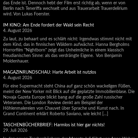
das Ende ist. Dennoch hebt der Film erst richtig ab, wenn er von
Berlin nach Teneriffa wechselt und aus Trauerarbeit Trauerdelirium
wird. Von Lukas Foerster.
IM KINO: Am Ende fordert der Wald sein Recht
4. August 2026
Zu laut, zu behaart und es schläft nicht: Irgendwas stimmt nicht mit
dem Kind, das in finnischen Wäldern aufwächst. Hanna Bergholms
Horrorfilm "Nightborn" zeigt das Unheimliche in einem klassisch
freudianischen Sinne: als das verdrängte Eigene. Von Benjamin
Moldenhauer.
MAGAZINRUNDSCHAU: Harte Arbeit ist nutzlos
4. August 2026
Für eine Supermacht steht China auf ganz schön wackeligen Füßen,
meint der New Yorker mit Blick auf die geplatzte Immobilienblase. Die
Novaja Gazeta Europe blickt bang auf die große Zahl russischer
Veteranen. Die London Review denkt am Beispiel der
Höhlenmalereien von Chauvet über Sprache und Kunst nach. In
Grand Continent erklärt Roberto Saviano, wie leicht […]
TASCHENBÜCHERBRIEF: Harmlos ist hier gar nichts!
29. Juli 2026