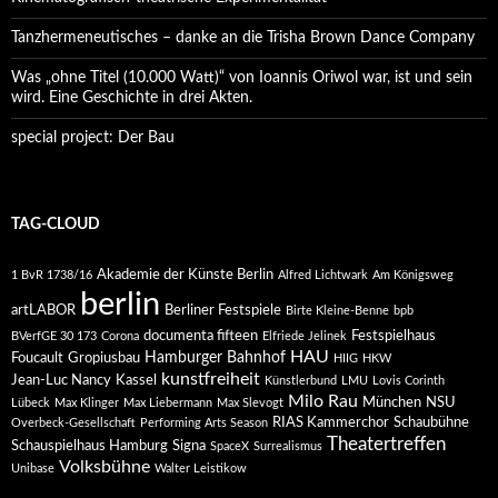
Tanzhermeneutisches – danke an die Trisha Brown Dance Company
Was „ohne Titel (10.000 Watt)“ von Ioannis Oriwol war, ist und sein
wird. Eine Geschichte in drei Akten.
special project: Der Bau
TAG-CLOUD
Akademie der Künste Berlin
1 BvR 1738/16
Alfred Lichtwark
Am Königsweg
berlin
artLABOR
Berliner Festspiele
Birte Kleine-Benne
bpb
documenta fifteen
Festspielhaus
BVerfGE 30 173
Corona
Elfriede Jelinek
HAU
Hamburger Bahnhof
Foucault
Gropiusbau
HIIG
HKW
kunstfreiheit
Jean-Luc Nancy
Kassel
Künstlerbund
LMU
Lovis Corinth
Milo Rau
München
NSU
Lübeck
Max Klinger
Max Liebermann
Max Slevogt
RIAS Kammerchor
Schaubühne
Overbeck-Gesellschaft
Performing Arts Season
Theatertreffen
Schauspielhaus Hamburg
Signa
SpaceX
Surrealismus
Volksbühne
Unibase
Walter Leistikow