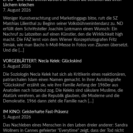
Löchern kriechen
7. August 2026
Weniger Kunstverachtung und Marketinggags bitte, ruft die SZ
Matthias Lilienthal zu Beginn seiner Volksbühnenintendanz zu. ND
erfüllt dem Schriftsteller Joachim Lottmann einen Wunsch: Ein
Nachruf zu Lebzeiten auf einen Künstler, den die Wirklichkeit high
macht. Die FAZ lernt von dem Wiener Konzeptfotografen Fritz
Simiak, wie man Bachs h-Moll-Messe in Fotos von Zäunen übersetzt.
Und die […]
VORGEBLÄTTERT: Necla Kelek: Glückskind
5. August 2026
Die Soziologin Necla Kelek hat sich als Kritikerin eines reaktionären,
patriarchalen Islam einen Namen gemacht. In ihrer Autobiografie
"Glückskind" erzählt sie, wie ihre Familie Anfang der 1960er aus
Anatolien nach Istanbul zog. Die Keleks sind säkulare Muslime, die
Atatürk verehren, an die Republik glauben, die Moderne und die
Demokratie. 1966 dann zieht die Familie nach […]
IM KINO: Geisterhafte Fast-Präsenz
5. August 2026
Das Nachleben eines Menschen in den Leben dreier anderer: Sandra
Wollners in Cannes gefeierter "Everytime" zeigt, dass der Tod nicht