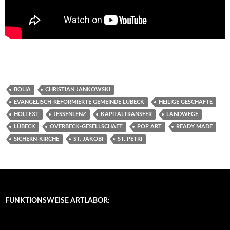
BOLIA
CHRISTIAN JANKOWSKI
EVANGELISCH-REFORMIERTE GEMEINDE LÜBECK
HEILIGE GESCHÄFTE
HOLTEXT
JESSENLENZ
KAPITALTRANSFER
LANDWEGE
LÜBECK
OVERBECK-GESELLSCHAFT
POP ART
READY MADE
SICHERN-KIRCHE
ST. JAKOBI
ST. PETRI
FUNKTIONSWEISE ARTLABOR: