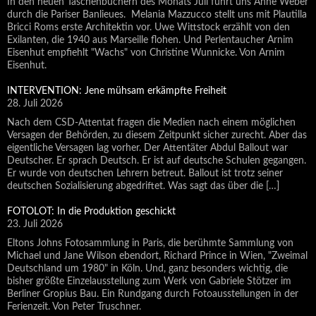
In den neuen Taschenbüchern des Monats Juli führt uns Anne Weber
durch die Pariser Banlieues. Melania Mazzucco stellt uns mit Plautilla
Bricci Roms erste Architektin vor. Uwe Wittstock erzählt von den
Exilanten, die 1940 aus Marseille flohen. Und Perlentaucher Arnim
Eisenhut empfiehlt "Wachs" von Christine Wunnicke. Von Arnim
Eisenhut.
INTERVENTION: Jene mühsam erkämpfte Freiheit
28. Juli 2026
Nach dem CSD-Attentat fragen die Medien nach einem möglichen
Versagen der Behörden, zu diesem Zeitpunkt sicher zurecht. Aber das
eigentliche Versagen lag vorher. Der Attentäter Abdul Ballout war
Deutscher. Er sprach Deutsch. Er ist auf deutsche Schulen gegangen.
Er wurde von deutschen Lehrern betreut. Ballout ist trotz seiner
deutschen Sozialisierung abgedriftet. Was sagt das über die […]
FOTOLOT: In die Produktion geschickt
23. Juli 2026
Eltons Johns Fotosammlung in Paris, die berühmte Sammlung von
Michael und Jane Wilson ebendort, Richard Prince in Wien, "Zweimal
Deutschland um 1980" in Köln. Und, ganz besonders wichtig, die
bisher größte Einzelausstellung zum Werk von Gabriele Stötzer im
Berliner Gropius Bau. Ein Rundgang durch Fotoausstellungen in der
Ferienzeit. Von Peter Truschner.