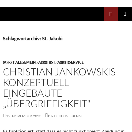
Zum
Inhalt
Suchen
springen
PRIMÄR
MENÜ
Schlagwortarchiv: St. Jakobi
(A)(R)(T)ALLGEMEIN
,
(A)(R)(T)IST
,
(A)(R)(T)SERVICE
CHRISTIAN JANKOWSKIS
KONZEPTUELL
EINGEBAUTE
„ÜBERGRIFFIGKEIT“
12. NOVEMBER 2023
BIRTE KLEINE-BENNE
Es funktioniert, statt dass es nicht funktioniert: Kleidung in