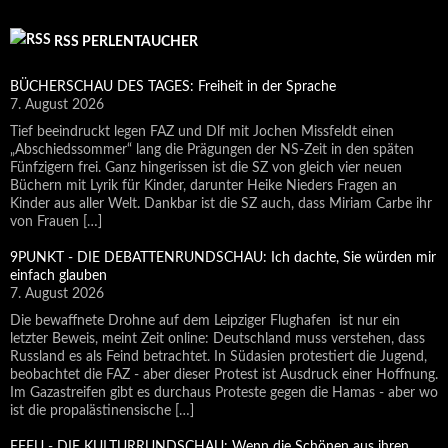
RSS PERLENTAUCHER
BÜCHERSCHAU DES TAGES: Freiheit in der Sprache
7. August 2026
Tief beeindruckt legen FAZ und Dlf mit Jochen Missfeldt einen
„Abschiedssommer“ lang die Prägungen der NS-Zeit in den späten
Fünfzigern frei. Ganz hingerissen ist die SZ von gleich vier neuen
Büchern mit Lyrik für Kinder, darunter Heike Nieders Fragen an
Kinder aus aller Welt. Dankbar ist die SZ auch, dass Miriam Carbe ihr
von Frauen […]
9PUNKT - DIE DEBATTENRUNDSCHAU: Ich dachte, Sie würden mir
einfach glauben
7. August 2026
Die bewaffnete Drohne auf dem Leipziger Flughafen ist nur ein
letzter Beweis, meint Zeit online: Deutschland muss verstehen, dass
Russland es als Feind betrachtet. In Südasien protestiert die Jugend,
beobachtet die FAZ - aber dieser Protest ist Ausdruck einer Hoffnung.
Im Gazastreifen gibt es durchaus Proteste gegen die Hamas - aber wo
ist die propalästinensische […]
EFEU - DIE KULTURRUNDSCHAU: Wenn die Schönen aus ihren