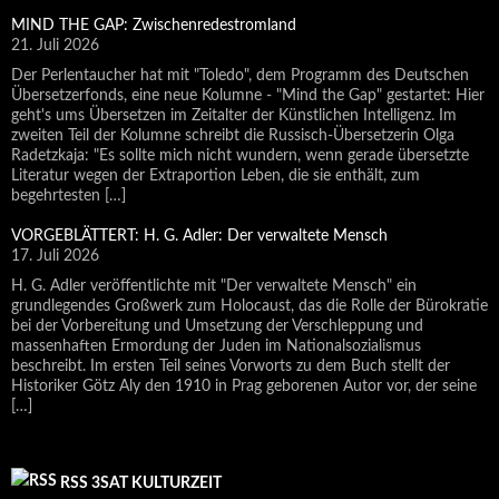
MIND THE GAP: Zwischenredestromland
21. Juli 2026
Der Perlentaucher hat mit "Toledo", dem Programm des Deutschen
Übersetzerfonds, eine neue Kolumne - "Mind the Gap" gestartet: Hier
geht's ums Übersetzen im Zeitalter der Künstlichen Intelligenz. Im
zweiten Teil der Kolumne schreibt die Russisch-Übersetzerin Olga
Radetzkaja: "Es sollte mich nicht wundern, wenn gerade übersetzte
Literatur wegen der Extraportion Leben, die sie enthält, zum
begehrtesten […]
VORGEBLÄTTERT: H. G. Adler: Der verwaltete Mensch
17. Juli 2026
H. G. Adler veröffentlichte mit "Der verwaltete Mensch" ein
grundlegendes Großwerk zum Holocaust, das die Rolle der Bürokratie
bei der Vorbereitung und Umsetzung der Verschleppung und
massenhaften Ermordung der Juden im Nationalsozialismus
beschreibt. Im ersten Teil seines Vorworts zu dem Buch stellt der
Historiker Götz Aly den 1910 in Prag geborenen Autor vor, der seine
[…]
RSS 3SAT KULTURZEIT