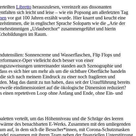
erteilten
Libretto
herauszulesen, vereinzelt aus dissonanten
falten sich leicht und leise – wie ein Popsong am allerletzten Tag
nen
vor gut 100 Jahren erzählt wurde. Hier knarrt und keucht eine
elstimmen, die in englischer Sprache Soloparts wie die „Arie der
d mehrstimmigen „Urlauberchor“ zusammengeführt und hierin
ch Echobildungen im Raum.
ndutensilien: Sonnencreme und Wasserflaschen, Flip Flops und
erformance-Oper vielleicht doch besser von einer
attungszuweisungen untereinander standen auch Szenographie und
ass es sich hier um mehr als um die sichtbare Oberfläche handeln
 die sich nach meinem Eindruck zu einer noch fragileren und
rden. Mag das damit zu tun haben, dass seit der Uraufführung bereits
erweile eindimensioniert auf die ökologische Dimension reduziert?
als einen repetetiven Loop ohne Anfang und Ende, ohne Ein- und
aletten verteilt, um das Höhenniveau und die Schräge des leeren
Abwärme des benachbarten E-Werks. Zusammen mit den umliegenden
Raum auf, in dem sich die Besucher*innen, mit Corona-Schutzmasken
 Wendel zusammen mit ihrem Team neben der finanziellen Unterstützung