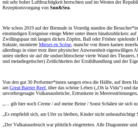
mit sehr hoher Luftfeuchtigkeit herrschten und im Westen der Repub
Rezeptionsvorgang von
Sun&Sea
.
Wie schon 2019 auf der Biennale in Venedig standen die Besucher*i
einstündigen Ereignisse einige Meter unter ihnen hinabzublicken: auf e
Zwillingspaar mit langen dicken Zöpfen, Ball oder Frisbee spielende
fraktale, montierte
Mieses en Scène
, manche von ihnen kamen innerha
allerdings in einer trotz ihrer physischer Anwesenheit eigenwilligen
unten stießen sie auf die undurchbrochene vierte Wand des Theaters
und metadiegetischer) Zeitlichkeiten der Erzählhandlung und der Eige
Von den gut 30 Performer*innen sangen etwa die Hälfte, auf ihren Han
am
Great Barrier Reef
, über das schöne Leben („Oh la Vida“) und da
unvorhergesagte Vulkanausbrüche, Ertrunkene in Meeresströmungen,
„… gib hier noch Creme / auf meine Beine / Sonst Schälen sie sich n
„Es empfiehlt sich, am Ufer zu bleiben, Kinder nicht unbeaufsichti
„Der Vulkanausbruch war plötzlich eingetreten. Alle Diagramme und T