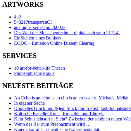
ARTWORKS
4u2
543217transparenCI
analogue_series#no.2k0023
Der Wert der Menschenrechte – digital_series#no.217241
EinSichten eines Bunkers
EODC – Emission Online Dissent Clearing
SERVICES
10 art-for-better-life Thesen
Philosophische Praxis
NEUESTE BEITRÄGE
An Echo is an echo is an eho is an eo is an o. Michaela Melián 
In eigener Sache
Doppeltes Glück und (k)ein Stück durch Post-post-dramatisier
Kultische Kapelle: Kunst, Empathie und Liturgie
Kein Sehnsuchtsort in Sicht? Zwischen der schönen neuen Welt
Wenn das Re- zum Preenactment wird …
Kinematografisch-theatrische Experimentalität