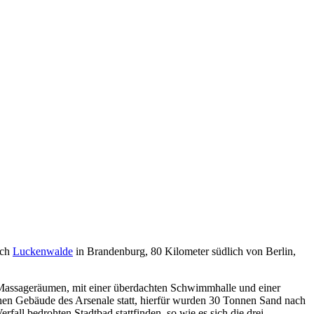
ch
Luckenwalde
in Brandenburg, 80 Kilometer südlich von Berlin,
 Massageräumen, mit einer überdachten Schwimmhalle und einer
chen Gebäude des Arsenale statt, hierfür wurden 30 Tonnen Sand nach
all bedrohten Stadtbad stattfinden, so wie es sich die drei