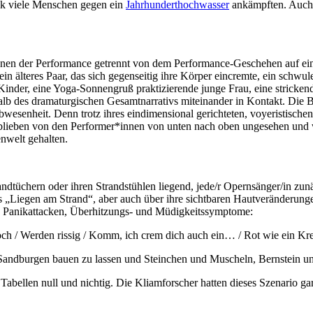
lik viele Menschen gegen ein
Jahrhunderthochwasser
ankämpften. Auch 
nnen der Performance getrennt von dem Performance-Geschehen auf ein
in älteres Paar, das sich gegenseitig ihre Körper eincremte, ein schwul
 Kinder, eine Yoga-Sonnengruß praktizierende junge Frau, eine stricken
lb des dramaturgischen Gesamtnarrativs miteinander in Kontakt. Die
 Abwesenheit. Denn trotz ihres eindimensional gerichteten, voyeristisc
, blieben von den Performer*innen von unten nach oben ungesehen und
nwelt gehalten.
dtüchern oder ihren Strandstühlen liegend, jede/r Opernsänger/in zunä
s „Liegen am Strand“, aber auch über ihre sichtbaren Hautveränderung
 Panikattacken, Überhitzungs- und Müdigkeitssymptome:
och / Werden rissig / Komm, ich crem dich auch ein… / Rot wie ein Kr
gt Sandburgen bauen zu lassen und Steinchen und Muscheln, Bernstein
abellen null und nichtig. Die Kliamforscher hatten dieses Szenario ga