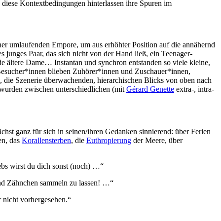
diese Kontextbedingungen hinterlassen ihre Spuren im
er umlaufenden Empore, um aus erhöhter Position auf die annähernd
es junges Paar, das sich nicht von der Hand ließ, ein Teenager-
de ältere Dame… Instantan und synchron entstanden so viele kleine,
 Besucher*innen blieben Zuhörer*innen und Zuschauer*innen,
hen, die Szenerie überwachenden, hierarchischen Blicks von oben nach
 wurden zwischen unterschiedlichen (mit
Gérard Genette
extra-, intra-
chst ganz für sich in seinen/ihren Gedanken sinnierend: über Ferien
en, das
Korallensterben
, die
Euthropierung
der Meere, über
ebs wirst du dich sonst (noch) …“
 und Zähnchen sammeln zu lassen! …“
r nicht vorhergesehen.“