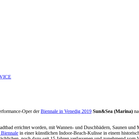
ERVICE
Performance-Oper der
Biennale in Venedig 2019
Sun&Sea (Marina)
na
Stadtbad errichtet worden, mit Wannen- und Duschbädern, Saunen und
 Biennale
in einer künstlichen Indoor-Beach-Kulisse in einem historis
sächlichen, noch dazu seit 15 Jahren verlassenen und zunehmend vom Verf