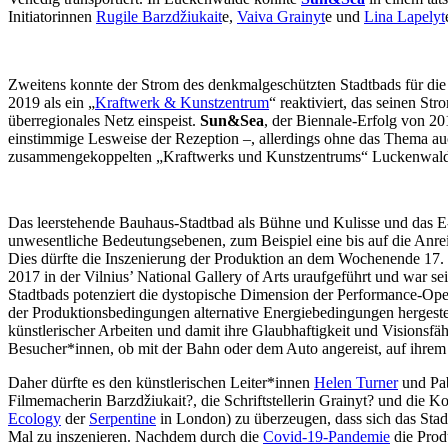
Initiatorinnen
Rugile Barzdžiukait
e,
Vaiva Grainyt
e und
Lina Lapelyt
Zweitens konnte der Strom des denkmalgeschützten Stadtbads für di
2019 als ein „
Kraftwerk & Kunstzentrum
“ reaktiviert, das seinen S
überregionales Netz einspeist.
Sun&Sea
, der Biennale-Erfolg von 2
einstimmige Lesweise der Rezeption –, allerdings ohne das Thema auc
zusammengekoppelten „Kraftwerks und Kunstzentrums“ Luckenwalde b
Das leerstehende Bauhaus-Stadtbad als Bühne und Kulisse und das
unwesentliche Bedeutungsebenen, zum Beispiel eine bis auf die Anr
Dies dürfte die Inszenierung der Produktion an dem Wochenende 17. u
2017 in der Vilnius’ National Gallery of Arts uraufgeführt und war 
Stadtbads potenziert die dystopische Dimension der Performance-Op
der Produktionsbedingungen alternative Energiebedingungen hergestel
künstlerischer Arbeiten und damit ihre Glaubhaftigkeit und Visionsf
Besucher*innen, ob mit der Bahn oder dem Auto angereist, auf ihrem
Daher dürfte es den künstlerischen Leiter*innen
Helen Turner
und Pab
Filmemacherin Barzdžiukait?, die Schriftstellerin Grainyt? und die 
Ecology
der
Serpentine
in London) zu überzeugen, dass sich das Sta
Mal zu inszenieren. Nachdem durch die
Covid-19-Pandemie
die Prod