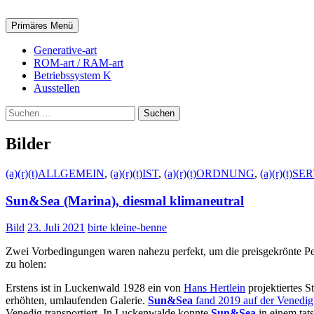
Zum
Inhalt
Suchen
Primäres Menü
springen
Generative-art
ROM-art / RAM-art
Betriebssystem K
Ausstellen
Suchen
nach:
Bilder
(a)(r)(t)ALLGEMEIN
,
(a)(r)(t)IST
,
(a)(r)(t)ORDNUNG
,
(a)(r)(t)S
Sun&Sea (Marina), diesmal klimaneutral
Bild
23. Juli 2021
birte kleine-benne
Zwei Vorbedingungen waren nahezu perfekt, um die preisgekrönte 
zu holen:
Erstens ist in Luckenwald 1928 ein von
Hans Hertlein
projektiertes 
erhöhten, umlaufenden Galerie.
Sun&Sea
fand 2019 auf der Venedig
Venedig transportiert. In Luckenwalde konnte
Sun&Sea
in einem tat