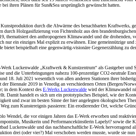
e bei ihren Plänen für Sun&Sea ursprünglich gewünscht hatten.
e Kunstproduktion durch die Abwärme des benachbarten Kraftwerks, ge
trom durch Holzgasifizierung von Fichtenholz aus den brandenburgischen
019, thematisiert den anthropogenen Klimawandel und die drohenden,
h nur ein einziges Mal explizit zu erwähnen. Eine gemeinnützige und 
ietet beispielhaft eine gegenwärtig-visionäre Gegenerzählung zu de
 E-Werk Luckenwalde „Kraftwerk & Kunstzentrum“ als Gastgeber und S
eise und die Unterbringungen nahezu 100-prozentige CO2-neutrale En
nd 18. Juli 2021 wesentlich von allen anderen Stationen ihrer bisheri
seit der Biennale 2019 in Venedig an verschiedenen Orten (Bergen/Nor
er; in dem Kontext des
E-Werks Luckenwalde
wird der Klimawandel nich
lt. Damit handelt es sich um ein prototypisches Beispiel, wie der Ko
ähigkeit und zwar im besten Sinne der hier angelegten ökologischen Th
 Weg zum Kunstereignis passieren: Ein erodierender Ort, welche Gründ
lo Wendel, die vor einigen Jahren das E-Werk erworben und reaktivier
Komponistin, Musikerin und Performancekünstlerin Lapelyt? sowie die 
dtbad Luckenwalde und das nachbarschaftliche E-Werk hervorragend a
uktion drei (oder vier?) Mal verschoben werden musste, wurde sie nun