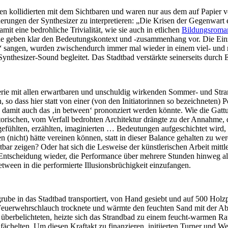
n kollidierten mit dem Sichtbaren und waren nur aus dem auf Papier v
ngen der Synthesizer zu interpretieren: „Die Krisen der Gegenwart ent
amit eine bedrohliche Trivialität, wie sie auch in etlichen
Bildungsroma
che geben klar den Bedeutungskontext und -zusammenhang vor. Die Einz
n“ sangen, wurden zwischendurch immer mal wieder in einem viel- un
 Synthesizer-Sound begleitet. Das Stadtbad verstärkte seinerseits dur
erie mit allen erwartbaren und unschuldig wirkenden Sommer- und Stra
 dass hier statt von einer (von den Initiatorinnen so bezeichneten) P
und damit auch das ‚in between‘ prononziert werden könnte. Wie die G
torischen, vom Verfall bedrohten Architektur drängte zu der Annahme, d
 gefühlten, erzählten, imaginierten … Bedeutungen aufgeschichtet wird,
 (nicht) hätte vereinen können, statt in dieser Balance gehalten zu we
bar zeigen? Oder hat sich die Lesweise der künstlerischen Arbeit mittl
en Entscheidung wieder, die Performance über mehrere Stunden hinweg 
tween in die performierte Illusionsbrüchigkeit einzufangen.
ube in das Stadtbad transportiert, von Hand gesiebt und auf 500 Holzp
euerwehrschlauch trocknete und wärmte den feuchten Sand mit der 
e überbelichteten, heizte sich das Strandbad zu einem feucht-warmen 
ufächelten. Um diesen Kraftakt zu finanzieren, initiierten Turner und