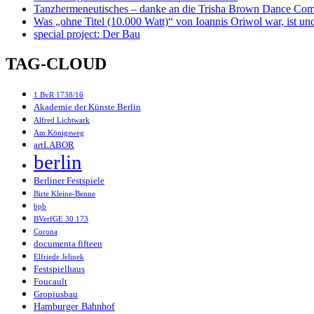
Tanzhermeneutisches – danke an die Trisha Brown Dance Co
Was „ohne Titel (10.000 Watt)“ von Ioannis Oriwol war, ist und
special project: Der Bau
TAG-CLOUD
1 BvR 1738/16
Akademie der Künste Berlin
Alfred Lichtwark
Am Königsweg
artLABOR
berlin
Berliner Festspiele
Birte Kleine-Benne
bpb
BVerfGE 30 173
Corona
documenta fifteen
Elfriede Jelinek
Festspielhaus
Foucault
Gropiusbau
Hamburger Bahnhof