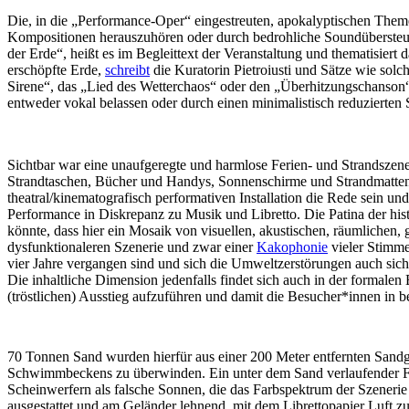
Die, in die „Performance-Oper“ eingestreuten, apokalyptischen Theme
Kompositionen herauszuhören oder durch bedrohliche Soundübersteueru
der Erde“, heißt es im Begleittext der Veranstaltung und thematisiert d
erschöpfte Erde,
schreibt
die Kuratorin Pietroiusti und Sätze wie sol
Sirene“, das „Lied des Wetterchaos“ oder den „Überhitzungschanso
entweder vokal belassen oder durch einen minimalistisch reduzierten
Sichtbar war eine unaufgeregte und harmlose Ferien- und Strandszen
Strandtaschen, Bücher und Handys, Sonnenschirme und Strandmatten, so
theatral/kinematografisch performativen Installation die Rede sein 
Performance in Diskrepanz zu Musik und Libretto. Die Patina der his
könnte, dass hier ein Mosaik von visuellen, akustischen, räumlichen,
dysfunktionaleren Szenerie und zwar einer
Kakophonie
vieler Stimmen
vier Jahre vergangen sind und sich die Umweltzerstörungen auch sicht
Die inhaltliche Dimension jedenfalls findet sich auch in der formal
(tröstlichen) Ausstieg aufzuführen und damit die Besucher*innen in be
70 Tonnen Sand wurden hierfür aus einer 200 Meter entfernten Sandgr
Schwimmbeckens zu überwinden. Ein unter dem Sand verlaufender F
Scheinwerfern als falsche Sonnen, die das Farbspektrum der Szeneri
ausgestattet und am Geländer lehnend, mit dem Librettopapier Luft z