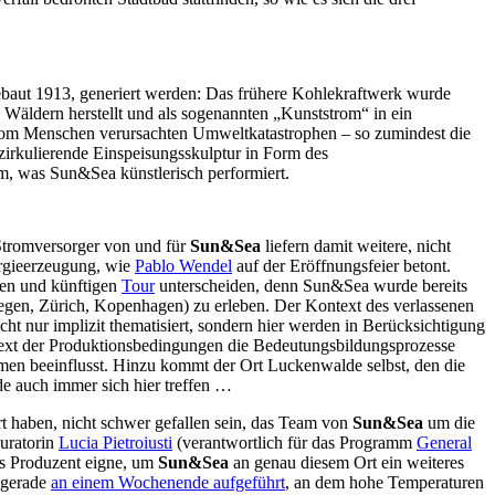
baut 1913, generiert werden: Das frühere Kohlekraftwerk wurde
 Wäldern herstellt und als sogenannten „Kunststrom“ in ein
 vom Menschen verursachten Umweltkatastrophen – so zumindest die
zirkulierende Einspeisungsskulptur in Form des
m, was Sun&Sea künstlerisch performiert.
tromversorger von und für
Sun&Sea
liefern damit weitere, nicht
ergieerzeugung, wie
Pablo Wendel
auf der Eröffnungsfeier betont.
gen und künftigen
Tour
unterscheiden, denn Sun&Sea wurde bereits
wegen, Zürich, Kopenhagen) zu erleben. Der Kontext des verlassenen
t nur implizit thematisiert, sondern hier werden in Berücksichtigung
ntext der Produktionsbedingungen die Bedeutungsbildungsprozesse
emen beeinflusst. Hinzu kommt der Ort Luckenwalde selbst, den die
e auch immer sich hier treffen …
t haben, nicht schwer gefallen sein, das Team von
Sun&Sea
um die
Kuratorin
Lucia Pietroiusti
(verantwortlich für das Programm
General
ls Produzent eigne, um
Sun&Sea
an genau diesem Ort ein weiteres
 gerade
an einem Wochenende aufgeführt
, an dem hohe Temperaturen