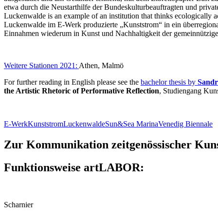
etwa durch die Neustarthilfe der Bundeskulturbeauftragten und priv
Luckenwalde is an example of an institution that thinks ecologically ac
Luckenwalde im E-Werk produzierte „Kunststrom“ in ein überregional
Einnahmen wiederum in Kunst und Nachhaltigkeit der gemeinnützigen 
Weitere Stationen 2021:
Athen, Malmö
For further reading in English please see the
bachelor thesis by
Sandr
the Artistic Rhetoric of Performative Reflection
, Studiengang Kun
E-Werk
Kunststrom
Luckenwalde
Sun&Sea Marina
Venedig Biennale
Zur Kommunikation zeitgenössischer Kuns
Funktionsweise artLABOR:
Scharnier