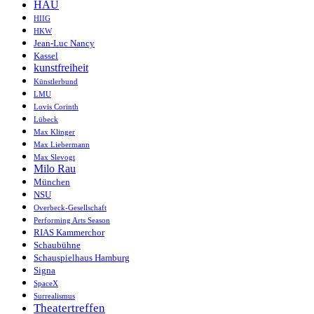
HAU
HIIG
HKW
Jean-Luc Nancy
Kassel
kunstfreiheit
Künstlerbund
LMU
Lovis Corinth
Lübeck
Max Klinger
Max Liebermann
Max Slevogt
Milo Rau
München
NSU
Overbeck-Gesellschaft
Performing Arts Season
RIAS Kammerchor
Schaubühne
Schauspielhaus Hamburg
Signa
SpaceX
Surrealismus
Theatertreffen