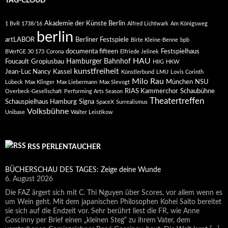
TAG-CLOUD
Akademie der Künste Berlin
1 BvR 1738/16
Alfred Lichtwark
Am Königsweg
berlin
artLABOR
Berliner Festspiele
Birte Kleine-Benne
bpb
documenta fifteen
Festspielhaus
BVerfGE 30 173
Corona
Elfriede Jelinek
HAU
Hamburger Bahnhof
Foucault
Gropiusbau
HIIG
HKW
kunstfreiheit
Jean-Luc Nancy
Kassel
Künstlerbund
LMU
Lovis Corinth
Milo Rau
München
NSU
Lübeck
Max Klinger
Max Liebermann
Max Slevogt
RIAS Kammerchor
Schaubühne
Overbeck-Gesellschaft
Performing Arts Season
Theatertreffen
Schauspielhaus Hamburg
Signa
SpaceX
Surrealismus
Volksbühne
Unibase
Walter Leistikow
RSS PERLENTAUCHER
BÜCHERSCHAU DES TAGES: Zeige deine Wunde
6. August 2026
Die FAZ ärgert sich mit C. Thi Nguyen über Scores, vor allem wenn es
um Wein geht. Mit dem japanischen Philosophen Kohei Saito bereitet
sie sich auf die Endzeit vor. Sehr berührt liest die FR, wie Anne
Goscinny per Brief einen „kleinen Steg“ zu ihrem Vater, dem