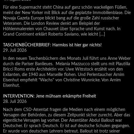
Für eine Supermacht steht China auf ganz schön wackeligen Füßen,
meint der New Yorker mit Blick auf die geplatzte Immobilienblase. Die
Novaja Gazeta Europe blickt bang auf die große Zahl russischer
Veteranen. Die London Review denkt am Beispiel der
Höhlenmalereien von Chauvet über Sprache und Kunst nach. In
Grand Continent erklärt Roberto Saviano, wie leicht […]
TASCHENBÜCHERBRIEF: Harmlos ist hier gar nichts!
29. Juli 2026
In den neuen Taschenbüchern des Monats Juli führt uns Anne Weber
durch die Pariser Banlieues. Melania Mazzucco stellt uns mit Plautilla
Bricci Roms erste Architektin vor. Uwe Wittstock erzählt von den
Exilanten, die 1940 aus Marseille flohen. Und Perlentaucher Arnim
Eisenhut empfiehlt "Wachs" von Christine Wunnicke. Von Arnim
Eisenhut.
INTERVENTION: Jene mühsam erkämpfte Freiheit
28. Juli 2026
Nach dem CSD-Attentat fragen die Medien nach einem möglichen
Versagen der Behörden, zu diesem Zeitpunkt sicher zurecht. Aber das
eigentliche Versagen lag vorher. Der Attentäter Abdul Ballout war
Deutscher. Er sprach Deutsch. Er ist auf deutsche Schulen gegangen.
Er wurde von deutschen Lehrern betreut. Ballout ist trotz seiner