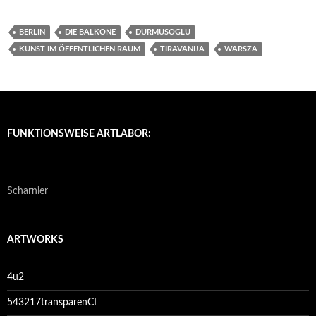
BERLIN
DIE BALKONE
DURMUSOGLU
KUNST IM ÖFFENTLICHEN RAUM
TIRAVANIJA
WARSZA
FUNKTIONSWEISE ARTLABOR:
Scharnier
ARTWORKS
4u2
543217transparenCI