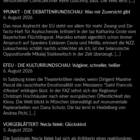
verstorbenen Comiczeichner René Goscinny, baut. Die Welt lernt […]
9PUNKT - DIE DEBATTENRUNDSCHAU: Was mir Zuversicht gibt
6. August 2026
Das neue Asylrecht der EU steht vor allem für mehr Zwang und De-
facto-Haft für Asylsuchende, kritisiert in der taz Katharina Grote vom
Bayerischen Flüchtlingsrat. Marokko erhebt eigentlich schon immer
Anspruch auf Spaniens Exklaven Ceuta und Melilla, erinnert die NZZ.
Lukaschenko schläft nachts schlechter als ich, ist der belarusische
Oppositionelle Mikalaj Statkewitsch in der Zeit überzeugt. […]
EFEU - DIE KULTURRUNDSCHAU: Vulgärer, schneller, heißer
6. August 2026
In Salzburg knien die Theaterkritiker nieder, wenn Dirigent Maxime
Pascal die rauschhafte Emotionalität von Messiaens "Saint Francois
d'Assise" erklingen lässt. In der FAZ sehnt sich der Regisseur
Christoph Hochhäusler nach einer europäischen Öffentlichkeit des
Kinos. Die Welt blickt in München überwältigt auf monumentale
Papierarbeiten von Dana Schutz. Die taz lernt in Heidelberg von
Andrea Pichl, […]
VORGEBLÄTTERT: Necla Kelek: Glückskind
5. August 2026
Die Soziologin Necla Kelek hat sich als Kritikerin eines reaktionären,