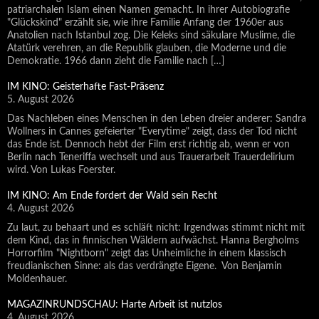
patriarchalen Islam einen Namen gemacht. In ihrer Autobiografie
"Glückskind" erzählt sie, wie ihre Familie Anfang der 1960er aus
Anatolien nach Istanbul zog. Die Keleks sind säkulare Muslime, die
Atatürk verehren, an die Republik glauben, die Moderne und die
Demokratie. 1966 dann zieht die Familie nach […]
IM KINO: Geisterhafte Fast-Präsenz
5. August 2026
Das Nachleben eines Menschen in den Leben dreier anderer: Sandra
Wollners in Cannes gefeierter "Everytime" zeigt, dass der Tod nicht
das Ende ist. Dennoch hebt der Film erst richtig ab, wenn er von
Berlin nach Teneriffa wechselt und aus Trauerarbeit Trauerdelirium
wird. Von Lukas Foerster.
IM KINO: Am Ende fordert der Wald sein Recht
4. August 2026
Zu laut, zu behaart und es schläft nicht: Irgendwas stimmt nicht mit
dem Kind, das in finnischen Wäldern aufwächst. Hanna Bergholms
Horrorfilm "Nightborn" zeigt das Unheimliche in einem klassisch
freudianischen Sinne: als das verdrängte Eigene. Von Benjamin
Moldenhauer.
MAGAZINRUNDSCHAU: Harte Arbeit ist nutzlos
4. August 2026