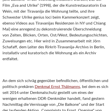
Film „Eva and Ulrike“ (1998), der die Kunstrestauratorin Eva
Wein, mit der Tiravanija die Wohnung teilte, und ihre
Schwester Ulrike genius loci beim Kammerkonzert zeigt,
ebenso Videos aus Tiravanijas Residenzen in NY und Chiang
Mai) eine anregend zu dekonstruierende Überschneidung
von Zeiten, Blicken, Orten, Ost/West, Bedeutungsschichten,
Zuweisungen etc. Hier wird in Zusammenarbeit mit Jörn
Schafaff, dem Leiter des Rirkrit-Tiravanija-Archivs in Berlin,
installativ und kuratorisch die Wohnung als ein Archiv
entfaltet.
An dem sich schräg gegenüber befindlichen, öffentlichen und
politisch prekären
Denkmal Ernst Thälmanns
, bei dem es sich
seit 2014 unter Denkmalschutz gestellt um eines der
wenigen erhaltenen DDR-Denkmäler handelt, fand gestern
Nachmittag die Vernissage von „Die Balkone“ und der Start
der laufenden Aktion „Complaints to Ernst, Ongoing“ von