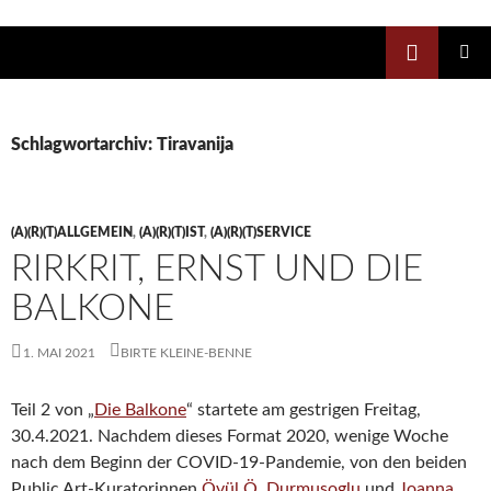
Zum
Inhalt
Suchen
springen
PRIMÄR
MENÜ
Schlagwortarchiv: Tiravanija
(A)(R)(T)ALLGEMEIN
,
(A)(R)(T)IST
,
(A)(R)(T)SERVICE
RIRKRIT, ERNST UND DIE
BALKONE
1. MAI 2021
BIRTE KLEINE-BENNE
Teil 2 von „
Die Balkone
“ startete am gestrigen Freitag,
30.4.2021. Nachdem dieses Format 2020, wenige Woche
nach dem Beginn der COVID-19-Pandemie, von den beiden
Public Art-Kuratorinnen
Övül Ö. Durmusoglu
und
Joanna