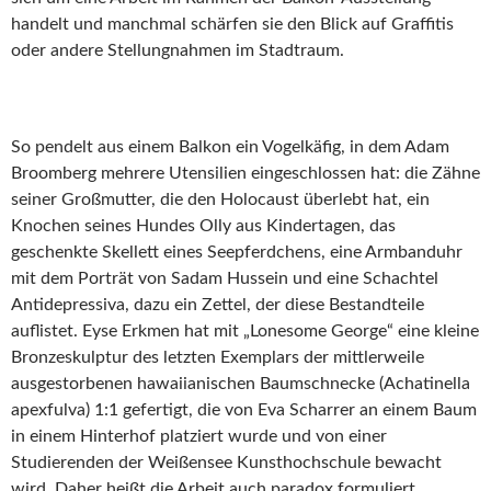
handelt und manchmal schärfen sie den Blick auf Graffitis
oder andere Stellungnahmen im Stadtraum.
So pendelt aus einem Balkon ein Vogelkäfig, in dem Adam
Broomberg mehrere Utensilien eingeschlossen hat: die Zähne
seiner Großmutter, die den Holocaust überlebt hat, ein
Knochen seines Hundes Olly aus Kindertagen, das
geschenkte Skellett eines Seepferdchens, eine Armbanduhr
mit dem Porträt von Sadam Hussein und eine Schachtel
Antidepressiva, dazu ein Zettel, der diese Bestandteile
auflistet. Eyse Erkmen hat mit „Lonesome George“ eine kleine
Bronzeskulptur des letzten Exemplars der mittlerweile
ausgestorbenen hawaiianischen Baumschnecke (Achatinella
apexfulva) 1:1 gefertigt, die von Eva Scharrer an einem Baum
in einem Hinterhof platziert wurde und von einer
Studierenden der Weißensee Kunsthochschule bewacht
wird. Daher heißt die Arbeit auch paradox formuliert