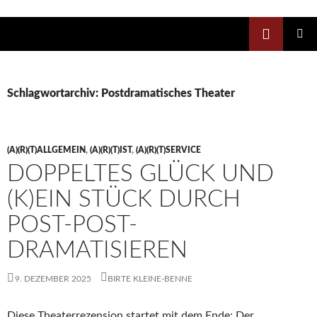
Zum
Inhalt
Suchen
springen
PRIMÄR
MENÜ
Schlagwortarchiv: Postdramatisches Theater
(A)(R)(T)ALLGEMEIN
,
(A)(R)(T)IST
,
(A)(R)(T)SERVICE
DOPPELTES GLÜCK UND
(K)EIN STÜCK DURCH
POST-POST-
DRAMATISIEREN
9. DEZEMBER 2025
BIRTE KLEINE-BENNE
Diese Theaterrezension startet mit dem Ende: Der