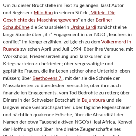
Um zu dieser Bruchstelle im Text zu gelangen, lässt Autor
und Regisseur
Milo Rau
in seinem Stück „
Mitleid. Die
Geschichte des Maschinengewehrs
“ an der
Berliner
Schaubühne
die Schauspielerin
Ursina Lardi
zunächst eine
lange Stunde über „ihr“ Engagement in der NGO „Teachers in
conflict“ im Kongo erzählen, zeitgleich zu dem
Völkermord in
Ruanda
zwischen April und Juli 1994: über ihre Versuche, mit
Workshops, Friedenserziehung und Tanzkursen die
Kriegsparteien zu befrieden; über vergewaltigte und
gepfählte Frauen, die ihr Leben seither ohne Unterleib leben
müssen; über
Beethovens 7.
, mit der sie die Schreie der
Massakrierten zu überdecken versuchte; über ihre auch
finanziellen Engagements, vom Tod Bedrohte zu retten; über
Dîners in der Schweizer Botschaft in
Bujumbura
und sie
langweilende Gesprächspartner; über tägliche Regenschauer
und nächtlich quakende Frösche, über die Absurdität der
Namen der etwa Tausend aktiven NGO’s (Heal Africa, Konvoi
der Hoffnung) und über ihre direkte Zeugenschaft eines