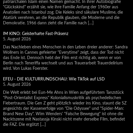
patriarchalen Islam einen Namen gemacht. In ihrer Autobiografie
"Glückskind" erzählt sie, wie ihre Familie Anfang der 1960er aus
Anatolien nach Istanbul zog. Die Keleks sind säkulare Muslime, die
Atatürk verehren, an die Republik glauben, die Moderne und die
Demokratie. 1966 dann zieht die Familie nach […]
IM KINO: Geisterhafte Fast-Präsenz
5. August 2026
Das Nachleben eines Menschen in den Leben dreier anderer: Sandra
Wollners in Cannes gefeierter "Everytime" zeigt, dass der Tod nicht
das Ende ist. Dennoch hebt der Film erst richtig ab, wenn er von
Berlin nach Teneriffa wechselt und aus Trauerarbeit Trauerdelirium
wird. Von Lukas Foerster.
EFEU - DIE KULTURRUNDSCHAU: Wie TikTok auf LSD
5. August 2026
Die Welt erlebt bei Eun-Me Ahns in Wien aufgeführtem Tanzstück
"Post-Orientalist Express" Kolonialismuskritik als psychedelischen
Fiebertraum. Die Gen Z geht plötzlich wieder ins Kino, staunt die SZ
angesichts der Kassenerfolge von "Die Odyssee" und "Spider-Man:
Brand New Day". Wim Wenders' "Falsche Bewegung" ist ohne die
Nacktszene mit Nastassja Kinski nicht mehr derselbe Film, befindet
die FAZ. Die ergötzt […]