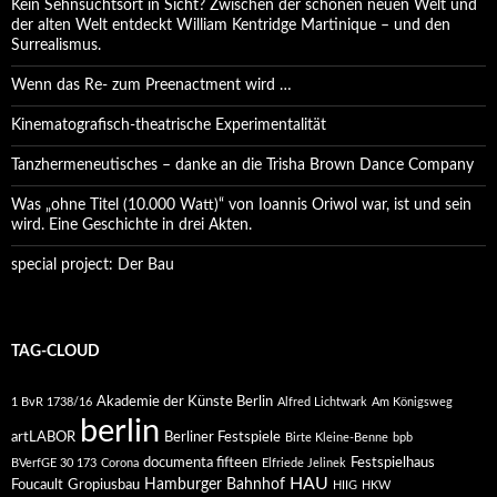
Kein Sehnsuchtsort in Sicht? Zwischen der schönen neuen Welt und
der alten Welt entdeckt William Kentridge Martinique – und den
Surrealismus.
Wenn das Re- zum Preenactment wird …
Kinematografisch-theatrische Experimentalität
Tanzhermeneutisches – danke an die Trisha Brown Dance Company
Was „ohne Titel (10.000 Watt)“ von Ioannis Oriwol war, ist und sein
wird. Eine Geschichte in drei Akten.
special project: Der Bau
TAG-CLOUD
Akademie der Künste Berlin
1 BvR 1738/16
Alfred Lichtwark
Am Königsweg
berlin
artLABOR
Berliner Festspiele
Birte Kleine-Benne
bpb
documenta fifteen
Festspielhaus
BVerfGE 30 173
Corona
Elfriede Jelinek
HAU
Hamburger Bahnhof
Foucault
Gropiusbau
HIIG
HKW