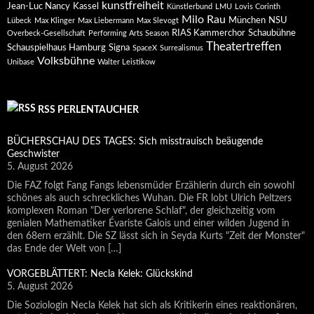
kunstfreiheit
Jean-Luc Nancy
Kassel
Künstlerbund
LMU
Lovis Corinth
Milo Rau
München
NSU
Lübeck
Max Klinger
Max Liebermann
Max Slevogt
RIAS Kammerchor
Schaubühne
Overbeck-Gesellschaft
Performing Arts Season
Theatertreffen
Schauspielhaus Hamburg
Signa
SpaceX
Surrealismus
Volksbühne
Unibase
Walter Leistikow
RSS PERLENTAUCHER
BÜCHERSCHAU DES TAGES: Sich misstrauisch beäugende
Geschwister
5. August 2026
Die FAZ folgt Fang Fangs lebensmüder Erzählerin durch ein sowohl
schönes als auch schreckliches Wuhan. Die FR lobt Ulrich Peltzers
komplexen Roman "Der verlorene Schlaf", der gleichzeitig vom
genialen Mathematiker Évariste Galois und einer wilden Jugend in
den 68ern erzählt. Die SZ lässt sich in Seyda Kurts "Zeit der Monster"
das Ende der Welt von […]
VORGEBLÄTTERT: Necla Kelek: Glückskind
5. August 2026
Die Soziologin Necla Kelek hat sich als Kritikerin eines reaktionären,