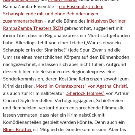
RambaZamba-Ensemble –
ein Ensemble, in dem
Schauspielende mit und ohne Behinderungen
zusammenarbeiten
– auf die Bühne des
inklusiven Berliner
RambaZamba Theaters (RZt)
gebracht hat, suggeriert mit
ihrem Titel, dass im Regionalexpress ein Mord stattgefunden
habe. Allerdings fehlt von einer Leiche („War es etwa ein
Schauspieler in der Sinnkrise?“) jede Spur. Zwar sind die
Umrisse eines menschlichen Körpers auf dem Bühnenboden
nachgezeichnet, sie lassen sich aber nicht füllen. Aufgrund
dessen bilden die Reisenden des Regionalexpress eine
Sonderkommission, deren Kostüme Referenzen sowohl zum
Krimiklassiker
„Mord im Orientexpress“ von Agatha Christi
,
als auch zur Kriminalliteratur
„Sherlock Holmes“
von Arthur
Conan Doyle herstellen. Verfolgungsjagden, Schießereien
und Rempeleien, vertont durch entsprechende Filmmusik,
lassen vermuten, dass hier ein Kriminalstück mit
Komödienanteilen gespielt werden könnte. Denn auch ein
Blues Brother
ist Mitglied der Sonderkommission. Aber bis