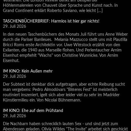
Veteranen. Die London Review denkt am Beispiel der
Höhlenmalereien von Chauvet über Sprache und Kunst nach. In
Grand Continent erklärt Roberto Saviano, wie leicht […]
TASCHENBÜCHERBRIEF: Harmlos ist hier gar nichts!
29. Juli 2026
In den neuen Taschenbüchern des Monats Juli führt uns Anne Weber
durch die Pariser Banlieues. Melania Mazzucco stellt uns mit Plautilla
Bricci Roms erste Architektin vor. Uwe Wittstock erzählt von den
Exilanten, die 1940 aus Marseille flohen. Und Perlentaucher Arnim
Eisenhut empfiehlt "Wachs" von Christine Wunnicke. Von Arnim
Eisenhut.
IM KINO: Kein Außen mehr
29. Juli 2026
Der Subtext ist denkbar dick aufgetragen, aber echte Reibung sucht
man vergebens: Pedro Almodóvars "Bitteres Fest" ist meisterlich
routiniert inszeniert, igelt sich aber leider viel zu sehr im Madrider
Künstlermilieu ein. Von Nicolai Bühnemann.
IM KINO: Ehe auf dem Prüfstand
29. Juli 2026
Die Nachbarn haben schrecklich lauten Sex - und sind jetzt zum
Abendessen geladen. Olivia Wildes "The Invite" arbeitet sich geschickt