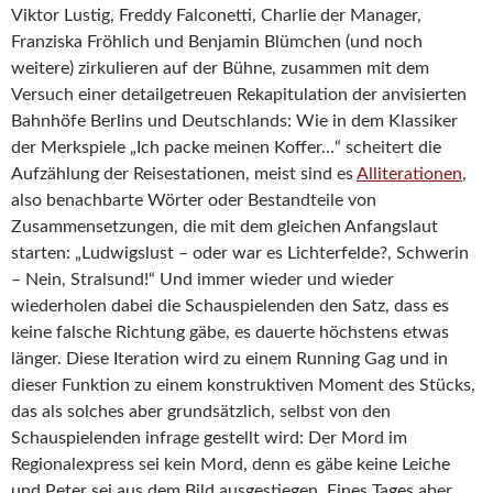
Viktor Lustig, Freddy Falconetti, Charlie der Manager,
Franziska Fröhlich und Benjamin Blümchen (und noch
weitere) zirkulieren auf der Bühne, zusammen mit dem
Versuch einer detailgetreuen Rekapitulation der anvisierten
Bahnhöfe Berlins und Deutschlands: Wie in dem Klassiker
der Merkspiele „Ich packe meinen Koffer…“ scheitert die
Aufzählung der Reisestationen, meist sind es
Alliterationen
,
also benachbarte Wörter oder Bestandteile von
Zusammensetzungen, die mit dem gleichen Anfangslaut
starten: „Ludwigslust – oder war es Lichterfelde?, Schwerin
– Nein, Stralsund!“ Und immer wieder und wieder
wiederholen dabei die Schauspielenden den Satz, dass es
keine falsche Richtung gäbe, es dauerte höchstens etwas
länger. Diese Iteration wird zu einem Running Gag und in
dieser Funktion zu einem konstruktiven Moment des Stücks,
das als solches aber grundsätzlich, selbst von den
Schauspielenden infrage gestellt wird: Der Mord im
Regionalexpress sei kein Mord, denn es gäbe keine Leiche
und Peter sei aus dem Bild ausgestiegen. Eines Tages aber