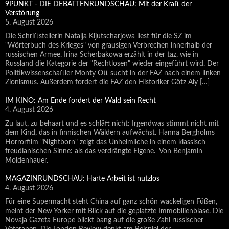
9PUNKT - DIE DEBATTENRUNDSCHAU: Mit der Kraft der
Verstörung
5. August 2026
Die Schriftstellerin Natalja Kljutscharjowa liest für die SZ im
"Wörterbuch des Krieges" von grausigen Verbrechen innerhalb der
russischen Armee. Irina Scherbakowa erzählt in der taz, wie in
Russland die Kategorie der "Rechtlosen" wieder eingeführt wird. Der
Politikwissenschaftler Monty Ott sucht in der FAZ nach einem linken
Zionismus. Außerdem fordert die FAZ den Historiker Götz Aly […]
IM KINO: Am Ende fordert der Wald sein Recht
4. August 2026
Zu laut, zu behaart und es schläft nicht: Irgendwas stimmt nicht mit
dem Kind, das in finnischen Wäldern aufwächst. Hanna Bergholms
Horrorfilm "Nightborn" zeigt das Unheimliche in einem klassisch
freudianischen Sinne: als das verdrängte Eigene. Von Benjamin
Moldenhauer.
MAGAZINRUNDSCHAU: Harte Arbeit ist nutzlos
4. August 2026
Für eine Supermacht steht China auf ganz schön wackeligen Füßen,
meint der New Yorker mit Blick auf die geplatzte Immobilienblase. Die
Novaja Gazeta Europe blickt bang auf die große Zahl russischer