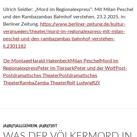
Ulrich Seidler: „Mord im Regionalexpress“: Mit Milan Peschel
und den Rambazambas Bahnhof verstehen, 23.2.2025, in:
Berliner Zeitung,
https://www.berliner-zeitung.de/kultur-
vergnuegen/theater/mord-im-regionalexpress-mit-milan-
peschel-und-den-rambazambas-bahnhof-verstehen-
li.2301182
De-Montage
Harald Hakenbeck
Milan Peschel
Mord im
Regionalexpress
Peter im Tierpark
Peter und der Wolf
Post-
Postdramatisches Theater
Postdramatisches
Theater
RambaZamba Theater
Rolf Ludwig
RZt
(A)(R)(T)ALLGEMEIN
,
(A)(R)(T)IST
WAS DER VÖLKERMORD IN