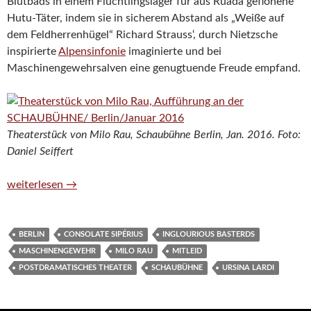
Blutbads in einem Flüchtlingslager für aus Ruada geflohene
Hutu-Täter, indem sie in sicherem Abstand als „Weiße auf
dem Feldherrenhügel“ Richard Strauss‘, durch Nietzsche
inspirierte
Alpensinfonie
imaginierte und bei
Maschinengewehrsalven eine genugtuende Freude empfand.
Theaterstück von Milo Rau, Schaubühne Berlin, Jan. 2016. Foto:
Daniel Seiffert
Was der Völkermord in Ruanda mit Beethoven zu tun hat
weiterlesen
→
BERLIN
CONSOLATE SIPÉRIUS
INGLOURIOUS BASTERDS
MASCHINENGEWEHR
MILO RAU
MITLEID
POSTDRAMATISCHES THEATER
SCHAUBÜHNE
URSINA LARDI