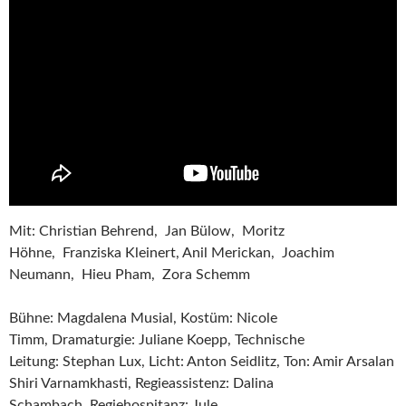
Mit: Christian Behrend, Jan Bülow, Moritz
Höhne, Franziska Kleinert, Anil Merickan, Joachim
Neumann, Hieu Pham, Zora Schemm
Bühne: Magdalena Musial, Kostüm: Nicole
Timm, Dramaturgie: Juliane Koepp, Technische
Leitung: Stephan Lux, Licht: Anton Seidlitz, Ton: Amir Arsalan
Shiri Varnamkhasti, Regieassistenz: Dalina
Schambach, Regiehospitanz: Jule